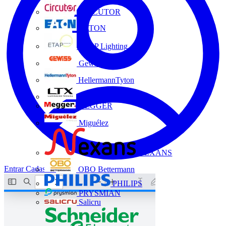
CIRCUTOR
EATON
ETAP Lighting
Gewiss
HellermannTyton
LTX
MEGGER
Miguélez
NEXANS
Entrar
Cadastrar
OBO Bettermann
PHILIPS
PRYSMIAN
Salicru