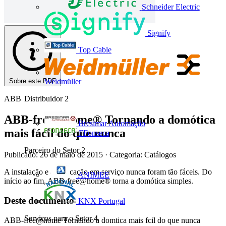
Schneider Electric
Signify
Top Cable
Sobre este PDF
Weidmüller
ABB
Distribuidor
2
ABB-free@home® Tornando a domótica
Bresimar Automação
mais fácil do que nunca
FFonseca
Parceiro do Setor
2
Publicado: 26 de maio de 2015
· Categoria: Catálogos
A instalação e a colocação em serviço nunca foram tão fáceis. Do
ANIMEE
início ao fim, ABB-free@home® torna a domótica simples.
Deste documento
KNX Portugal
Serviços para o Setor
4
ABB-free@home Tornando a domtica mais fcil do que nunca