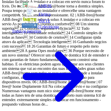
Instalao facilitada A instalao e a colocao em servio nunca foram to
AMB3E
fceis. Do incio ao fim, ABB-free@home torna a domtica simples.
Poupa tempo precioso ao instalador e oferecelhe uma vantagem
Eletrica
competitiva. Simplesmente impressionante. 02 | ABB-free@home
ABB-free@home | 03 ndice A soluo A instalao e a colocao em
INETE
servio As possibilidades Domtica confortvel 08 Um sistema
O electricista
superior 22 Conforto, segurana e eficincia 32 Tudo
Todos os parceiros
interligado 10 Dificuldade reduzida 24 Controlo simples de
todas as funes 34 Controlo de cenrios 14 Configurao rpida
atravs da aplicao Tecnologia inteligente 16 Ganhando negcios
com sucesso 18 26 Garantias de futuro e respeito pelo meio
ambiente28 A gama Opes modulares 36 Porque necessito de
um novo sistema? Oferecer um sistema de domtica fcil de entender e
com garantias de futuro fundamental para quem constroi uma
habitao. E os eletricistas podem agora apresentar aos seus clientes
um sistema que vai ao encontro das suas necessidades graas soluo
ABB-free@home com todas as suas vantagens. Desde a instalao
configurao, atravs de um interface intuitivo via aplicao para
dispositivos mveis. 06 | ABB-free@home ABB-free@home | 07
free@ home Duplamente fcil Na colocao em servio e na configurao
Numerosas vantagens num nico sistema. ABB-free@home rene
todas as funes teis de uma domtica de conforto num sistema fcil de
entender. extremamente simples de colocar em funcionamento -
poupando valiosas horas de...