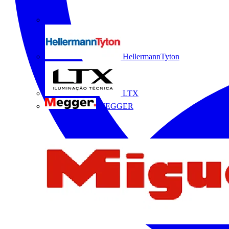
HellermannTyton
LTX
MEGGER