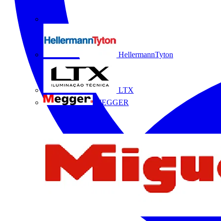
HellermannTyton
LTX
MEGGER