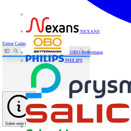
NEXANS
Entrar
Cadastrar
OBO Bettermann
PHILIPS
Sobre este PDF