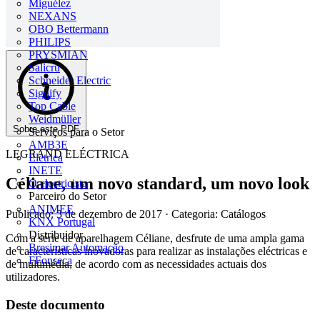
Miguélez
NEXANS
OBO Bettermann
PHILIPS
PRYSMIAN
Salicru
Schneider Electric
Signify
Top Cable
Weidmüller
Sobre este PDF
Serviços para o Setor
AMB3E
LEGRAND ELÉCTRICA
Eletrica
INETE
Céliane, um novo standard, um novo look
O electricista
Parceiro do Setor
ANIMEE
Publicado: 3 de dezembro de 2017
· Categoria: Catálogos
KNX Portugal
Distribuidor
Com a série de aparelhagem Céliane, desfrute de uma ampla gama
Bresimar Automação
de características inovadoras para realizar as instalações eléctricas e
FFonseca
de multimédia, de acordo com as necessidades actuais dos
utilizadores.
Deste documento