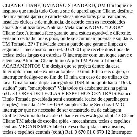
CLIANE CLIANE, UM NOVO STANDARD, UM Um toque de
inspirao que muda tudo Com a srie de aparelhagem Cliane, desfrute
de uma ampla gama de caractersticas inovadoras para realizar as
instalaes eltricas e de multimdia, de acordo com as necessidades
atuais dos utilizadores. Naturais Metalizados NOVO "LOOK"
Cliane face A tomada face garante uma esttica agradvel e diferente,
evitando os tradicionais poos, onde se acumulam poeiras e sujidade.
TM Tomada 2P+T nivelada com a parede que garante limpeza e
segurana 1 mecanismo nico ref. 0 670 01 que recebe dois tipos de
teclas: teclas largas ou estreitas O interruptor com um toque suave e
silencioso Alumnio Cliane Intuio Argila TM Arenito Titnio 44
ACABAMENTOS Um design que se projeta dentro da casa
Interruptor manual e extino automtica 10 min. Prtico e ecolgico, o
interruptor desliga-se ao fim de 10 min. em caso de no utilizao do
local Uma tomada dupla carregadora USB til no quotidiano "Dock
station" para "smartphones" Veja todos os acabamentos na pgina
631. 3 CORES DE TECLAS E ESPELHOS CENTRAIS Branco
Titnio Tomada pr-cablada semi encastrada (caixa de aparelhagem
simples) Tomada 2 P+T + USB simples Cliane Sem fios TM O
interruptor que no necessita de ser encastrado ou de cablagem
Grafite Descubra toda a coleo Cliane em www.legrand.pt 2 3 Cliane
Cliane TM tabela de escolha rpida - mecanismos, teclas e espelhos
centrais MECANISMOS tabela de escolha rpida - mecanismos,
teclas e espelhos centrais (cont.) Ref. 0 670 01 0 670 12 Interruptor