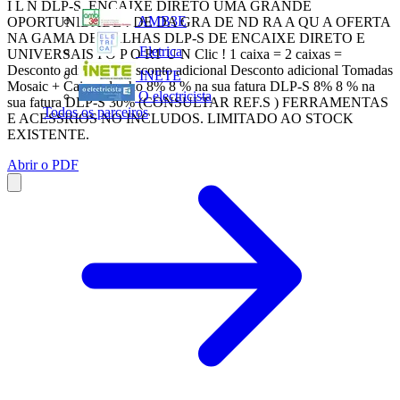
I L N DLP-S, ENCAIXE DIRETO UMA GRANDE
AMB3E
OPORTUNIDADE ! DE DA GRA DE ND RA A QU A OFERTA
NA GAMA DE CALHAS DLP-S DE ENCAIXE DIRETO E
Eletrica
UNIVERSAIS I O P O RT U N Clic ! 1 caixa = 2 caixas =
Desconto adicional Desconto adicional Desconto adicional Tomadas
INETE
Mosaic + Caixas de cho 8% 8 % na sua fatura DLP-S 8% 8 % na
O electricista
sua fatura DLP-S 30% (CONSULTAR REF.S ) FERRAMENTAS
Todos os parceiros
E ACESSRIOS NO INCLUDOS. LIMITADO AO STOCK
EXISTENTE.
Abrir o PDF