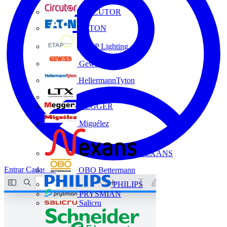
CIRCUTOR
EATON
ETAP Lighting
Gewiss
HellermannTyton
LTX
MEGGER
Miguélez
NEXANS
Entrar
Cadastrar
OBO Bettermann
PHILIPS
PRYSMIAN
Salicru