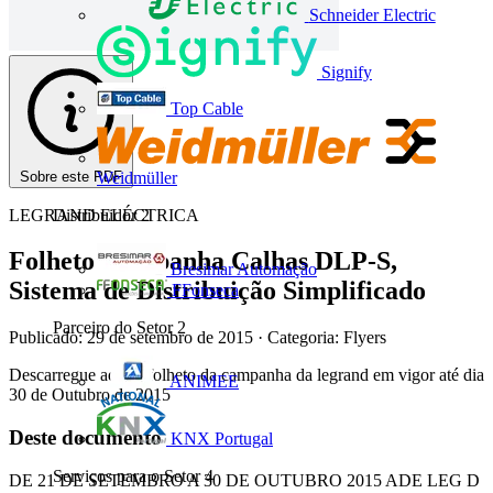
Schneider Electric
Signify
Top Cable
Sobre este PDF
Weidmüller
LEGRAND ELÉCTRICA
Distribuidor
2
Folheto Campanha Calhas DLP-S,
Bresimar Automação
Sistema de Distribuição Simplificado
FFonseca
Parceiro do Setor
2
Publicado: 29 de setembro de 2015
· Categoria: Flyers
Descarregue aqui o folheto da campanha da legrand em vigor até dia
ANIMEE
30 de Outubro de 2015
Deste documento
KNX Portugal
Serviços para o Setor
4
DE 21 DE SETEMBRO A 30 DE OUTUBRO 2015 ADE LEG D