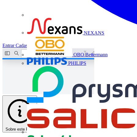
NEXANS
Entrar
Cadastrar
OBO Bettermann
PHILIPS
Sobre este PDF