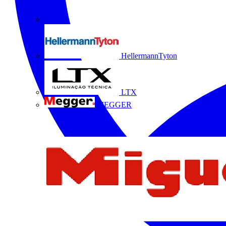
HellermannTyton
LTX
MEGGER