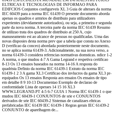
ELTRICAS E TECNOLOGIAS DE INFORMAO PARA
EDIFCIOS Conjuntos configurveis XL 3 Guia de alteraes da norma
IEC 60439 para a norma IEC 61439 O presente documento aborda
apenas os quadros e armrios de distribuio para utilizadores
experientes (devidamente autorizados), ou seja, a primeira e segunda
parte da nova norma. A terceira parte da norma IEC 61439 Resumo
de utilizao trata dos quadros de distribuio at 250 A, cujo
manuseamento est ao alcance de pessoas no qualificadas. Uma das
novas disposies desta norma prev que a tabela que consta no Anexo
D (verificao da conceo) abordada posteriormente neste documento,
no se aplica norma 61439-3. Adicionalmente, na sua nova verso, a
norma 61439-3 considera referncias normativas domsticas. ndice 1-2
A norma, o que mudou 4-7 A Gama Legrand e respetiva certificao
8-13 Os 13 ensaios baseados na norma 14-16 A resposta do
quadrista Definio da norma IEC 61439-1 Extrato da norma IEC
61439-1 2 3 A gama XL3 Certificao dos invlucros da gama XL3 pr-
equipados Os 13 ensaios Resposta aos ensaios Os ensaios de tipo
em detalhe 8 9 10-13 Documentao Exemplo de declarao de
conformidade Lista de operaes 14 15 16 XL3
WWW.LEGRAND.PT 4-5 6-7 GUIA 1 Norma IEC 61439-1 o que
mudou IEC 60439-1 CONJUNTOS de srie e CONJUNTOS
derivados de srie IEC 60439-2 Sistemas de canalizaes eltricas
prefabricadas IEC 61439 IEC 61439-1 Regras gerais IEC 61439-2
CONJUNTO de aparelhagem de...