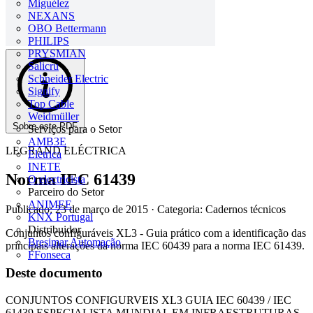
Miguélez
NEXANS
OBO Bettermann
PHILIPS
PRYSMIAN
Salicru
Schneider Electric
Signify
Top Cable
Weidmüller
Sobre este PDF
Serviços para o Setor
AMB3E
LEGRAND ELÉCTRICA
Eletrica
INETE
Norma IEC 61439
O electricista
Parceiro do Setor
ANIMEE
Publicado: 23 de março de 2015
· Categoria: Cadernos técnicos
KNX Portugal
Distribuidor
Conjuntos configuráveis XL3 - Guia prático com a identificação das
Bresimar Automação
principais alterações da norma IEC 60439 para a norma IEC 61439.
FFonseca
Deste documento
CONJUNTOS CONFIGURVEIS XL3 GUIA IEC 60439 / IEC
61439 ESPECIALISTA MUNDIAL EM INFRAESTRUTURAS