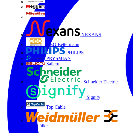
LTX
MEGGER
Miguélez
NEXANS
OBO Bettermann
PHILIPS
PRYSMIAN
Salicru
Schneider Electric
Signify
Top Cable
Weidmüller