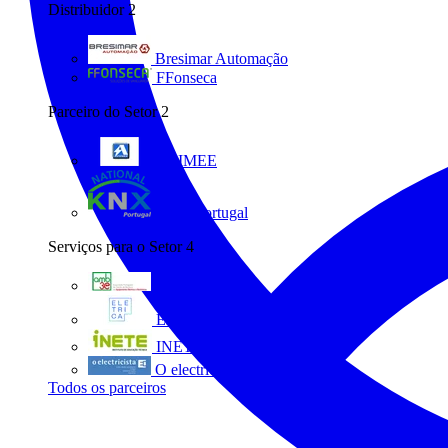
Distribuidor
2
Bresimar Automação
FFonseca
Parceiro do Setor
2
ANIMEE
KNX Portugal
Serviços para o Setor
4
AMB3E
Eletrica
INETE
O electricista
Todos os parceiros