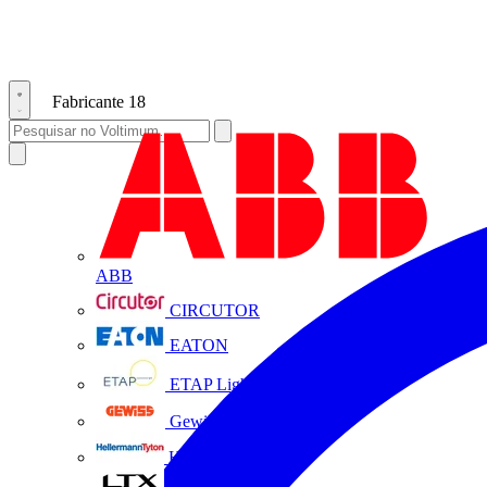
Fabricante
18
ABB
CIRCUTOR
EATON
ETAP Lighting
Gewiss
HellermannTyton