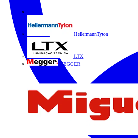
HellermannTyton
LTX
MEGGER