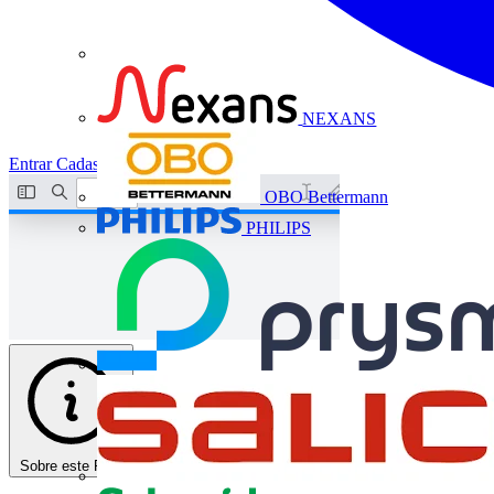
NEXANS
Entrar
Cadastrar
OBO Bettermann
PHILIPS
Sobre este PDF