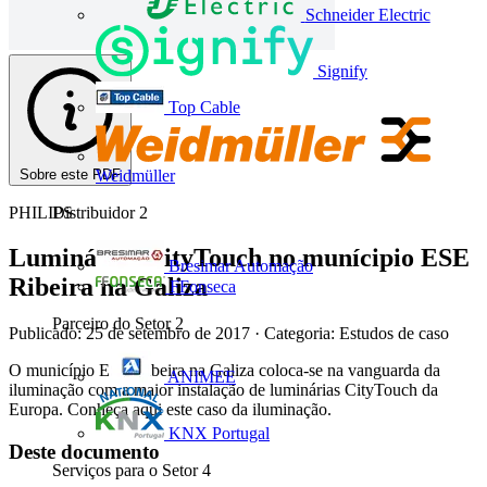
Schneider Electric
Signify
Top Cable
Sobre este PDF
Weidmüller
PHILIPS
Distribuidor
2
Luminárias CityTouch no munícipio ESE
Bresimar Automação
Ribeira na Galiza
FFonseca
Parceiro do Setor
2
Publicado: 25 de setembro de 2017
· Categoria: Estudos de caso
O município ESE Ribeira na Galiza coloca-se na vanguarda da
ANIMEE
iluminação com a maior instalação de luminárias CityTouch da
Europa. Conheça aqui este caso da iluminação.
KNX Portugal
Deste documento
Serviços para o Setor
4