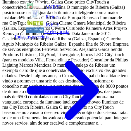
Iluminao exterior Ribeira, Galiza Caso prtico CityTouch a
AMB3E
conectividade em iluminao urbana O municpio de Ribeira (Galiza)
posiciona-se na vanguarda da iluminao inteligente com a maior
Eletrica
instalao de luminrias CityTouch da Europa Renovao Iluminao de
rua CityTouch Ribeira, Galiza Cliente Cmara Municipal de Ribeira
INETE
(Galiza, Espanha) Oleiros Olveira Curubedo Palmeira Artes Projeto
O electricista
Renovao da iluminao urbana Ribeira Data Janeiro de 2015
Todos os parceiros
Castieiras Local Municpio de Ribeira (Galiza, Espanha) Carreira
Aguio Municpio de Ribeira Galiza, Espanha Ilha de Slvora Empresa
de servios energticos Ferrovial Servicios. Alejandro Garca Sendn
Produtos Unistreet, CitySoul, Townguide, blocos LED CityTouch
(para os modelos Villa, Fernandina e Pescador) Consultor da Philips
Lighting Marcos Mendoza O municpio galego de Ribeira um
exemplo claro de que a conetividade no algo exclusivo das grandes
cidades. Desde h alguns anos, a Cmara Municipal da localidade tem
vindo a promover uma srie de aes destinadas a transformar o
concelho numa referncia, e a renovao dos seus cerca de 8600 pontos
de iluminao urbana e viria com luminrias LED Philips, das quais
mais de 6500 controladas com o CityTouch, posicionou-a na
vanguarda europeia da iluminao inteligente. Renovao Iluminao de
rua CityTouch Ribeira, Galiza O investimento no CityTouch
baseou-se no avanado desenvolvimento tecnolgico do sistema: trata-
se de uma ferramenta inovadora com elevado potencial para integrar
novos servios, alm de ser escalvel e complementar o...