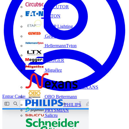
CIRCUTOR
EATON
ETAP Lighting
Gewiss
HellermannTyton
LTX
MEGGER
Miguélez
NEXANS
Entrar
Cadastrar
OBO Bettermann
PHILIPS
PRYSMIAN
Salicru