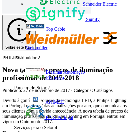
Schneider Electric
Signify
Top Cable
Sobre este PDF
Weidmüller
PHILIPS
Distribuidor
2
Nova tabela de preços de iluminação
Bresimar Automação
profissional de 2017-2018
FFonseca
Parceiro do Setor
2
Publicado: 27 de novembro de 2017
· Categoria: Catálogos
Devido à contínua evolução da tecnologia LED, a Philips Lighting
ANIMEE
em Portugal realiza várias actualizações por ano, que comunica aos
seus clientes com a devida antecedência. A nova tabela de preços de
iluminação profissional da Philips Lighting em Portugal entrou em
KNX Portugal
vigor em Outubro de 2017.
Serviços para o Setor
4