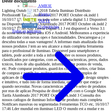
Deste documento
AMB3E
Lighting Outubro 2017-2018 Tabela Iluminao Distribuio
Eletrica
Profissional Tarifa Alumbrado 2017 PORT Octubre ok.indd 1
16/10/17 17:46 Descubra tudo sobre a tabela digital 3.1 Disponivel
INETE
na Disponivel na Tarifa Alumbrado 2017 PORT Octubre ok.indd 2
O electricista
16/10/17 17:46 App Tabela Digital 3.1 J est disponvel a Verso 3.1
Todos os parceiros
da nossa tabela digital para iOS e Android. Melhoramos a experincia
do utilizador com novas opes e funcionalidades. Descarregue-a j e
descubra todas a suas vantagens! A informao mais atualizada dos
nossos produtos J tem ao seu alcance a mais completa ferramenta
para o profissional de iluminao. Disponvel para smartphones e
tablets, pode aceder a toda a informao sobre os nossos produtos,
classificados por categorias, com as suas caractersticas, preos, dados
tcnicos, fotos de alta qualidade, informao sobre pontos de venda,
etc. Pode comparar produtos, guard-los como favoritos, criar listas
de compras e partilh-las, realizar oramentos, ver exemplos de
aplicaes de iluminao... muito fcil de usar graas ao seu design simples
e intuitivo, e tudo isto de forma imediata, onde quer que esteja e
quando necessitar. Novas caractersticas 23 23 Pr-seleo de produtos
por reas de aplicao Pesquisa de distribuidores com o Google Maps
Tarifa Alumbrado 2017 PORT Octubre ok.indd 3 Consulta dos
nossos catlogos de iluminao Informao de produto mais completa
Notificaes massivas ou segmentadas Ferramentas TCO etc, 16/10/17
17:46 Lder mundial em iluminao LED O mundo est a mudar e ns