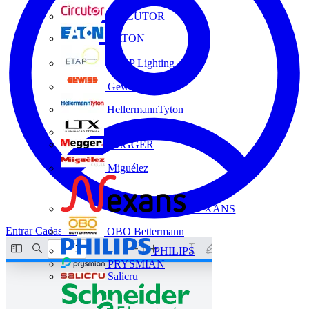
CIRCUTOR
EATON
ETAP Lighting
Gewiss
HellermannTyton
LTX
MEGGER
Miguélez
NEXANS
Entrar
Cadastrar
OBO Bettermann
PHILIPS
PRYSMIAN
Salicru