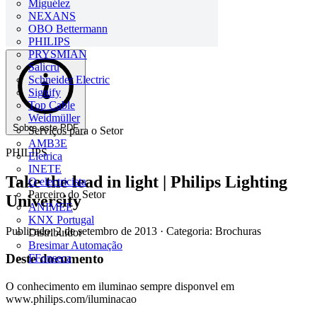
Miguélez
NEXANS
OBO Bettermann
PHILIPS
PRYSMIAN
Salicru
Schneider Electric
Signify
Top Cable
Weidmüller
Sobre este PDF
Serviços para o Setor
AMB3E
PHILIPS
Eletrica
INETE
Take the lead in light | Philips Lighting
O electricista
Parceiro do Setor
University
ANIMEE
KNX Portugal
Publicado: 2 de setembro de 2013
· Categoria: Brochuras
Distribuidor
Bresimar Automação
Deste documento
FFonseca
O conhecimento em iluminao sempre disponvel em
www.philips.com/iluminacao