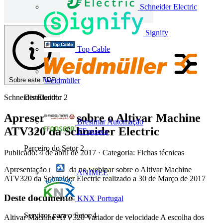
Schneider Electric
Signify
Top Cable
Sobre este PDF
Weidmüller
Schneider Electric
Distribuidor
2
Apresentação sobre o Altivar Machine
Bresimar Automação
ATV320 da Schneider Electric
FFonseca
Parceiro do Setor
2
Publicado: 4 de abril de 2017
· Categoria: Fichas técnicas
Apresentação realizada no webinar sobre o Altivar Machine
ANIMEE
ATV320 da Schneider Electric realizado a 30 de Março de 2017
Deste documento
KNX Portugal
Serviços para o Setor
4
Altivar Machine ATV320 Variador de velocidade A escolha dos