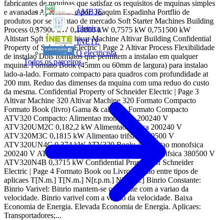
fabricantes de mquinas que satisfaz os requisitos de mquinas simples
AMB3E
e avanadas Apresentado por: Joaquim Espadinha Portflio de
produtos por segmentao de mercado Soft Starter Machines Building
Eletrica
Process 0,37900 kW 0,18800 kW 0,7575 kW 0,751500 kW
Altistart Soft starters Altivar Machine Altivar Building Confidential
INETE
Property of Schneider Electric | Page 2 Altivar Process Flexibilidade
O electricista
de instalao Dois formatos que permitem a instalao em qualquer
Todos os parceiros
mquina. Formato Book (45mm ou 60mm de largura) para instalao
lado-a-lado. Formato compacto para quadros com profundidade at
200 mm. Reduo das dimenses da mquina com uma reduo do custo
da mesma. Confidential Property of Schneider Electric | Page 3
Altivar Machine 320 Altivar Machine 320 Formato Compacto
Formato Book (livro) Gama & calibres: Formato Compacto
ATV320 Compacto: Alimentao monofsica 200240 V
ATV320UM2C 0,182,2 kW Alimentao trifsica 200240 V
ATV320M3C 0,1815 kW Alimentao trifsica 380500 V
ATV320UN4C 0,374 kW ATV320 Book: Alimentao monofsica
200240 V ATV320UM2B 0,182,2 kW Alimentao trifsica 380500 V
ATV320N4B 0,3715 kW Confidential Property of Schneider
Electric | Page 4 Formato Book ou Livro Distino entre tipos de
aplicaes T[N.m.] T[N.m.] N[r.p.m.] N[r.p.m.] Binrio Constante:
Binrio Varivel: Binrio mantem-se constante com a variao da
velocidade. Binrio varivel com a variao da velocidade. Baixa
Economia de Energia. Elevada Economia de Energia. Aplicaes:
Transportadores;...