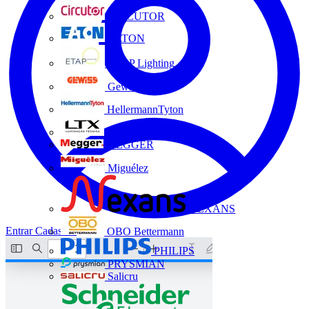
CIRCUTOR
EATON
ETAP Lighting
Gewiss
HellermannTyton
LTX
MEGGER
Miguélez
NEXANS
Entrar
Cadastrar
OBO Bettermann
PHILIPS
PRYSMIAN
Salicru