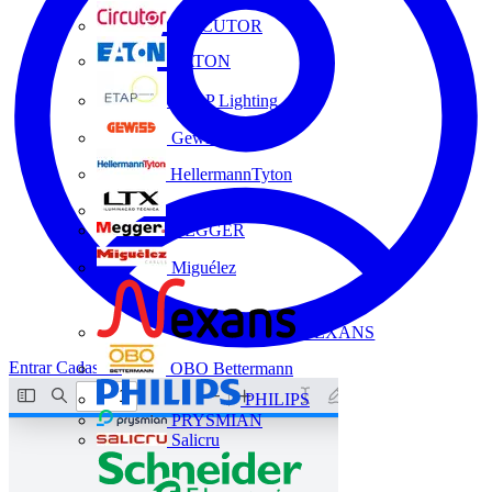
CIRCUTOR
EATON
ETAP Lighting
Gewiss
HellermannTyton
LTX
MEGGER
Miguélez
NEXANS
Entrar
Cadastrar
OBO Bettermann
PHILIPS
PRYSMIAN
Salicru