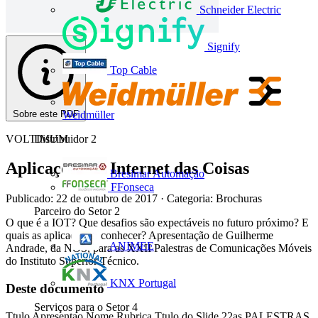
Schneider Electric
Signify
Top Cable
Sobre este PDF
Weidmüller
VOLTIMUM
Distribuidor
2
Aplicações na Internet das Coisas
Bresimar Automação
FFonseca
Publicado: 22 de outubro de 2017
· Categoria: Brochuras
Parceiro do Setor
2
O que é a IOT? Que desafios são expectáveis no futuro próximo? E
quais as aplicações a conhecer? Apresentação de Guilherme
ANIMEE
Andrade, da NOS, para as XXII Palestras de Comunicações Móveis
do Instituto Superior Técnico.
KNX Portugal
Deste documento
Serviços para o Setor
4
Ttulo Apresentao Nome Rubrica Ttulo do Slide 22as PALESTRAS