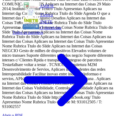
COMUNICAES MVEIS Aplicaes na Internet das Coisas 29 Maio
AMB3E
2014| Instituto Superior Tcnico Ttulo Apresentao Aplicaes na
Internet das Coisas Nome Rubrica Ttulo do Slide Agenda O que a
Eletrica
Internet das Coisas? (Alguns) Desafios Aplicaes na Internet das
INETE
Coisas Ttulo Apresentao Nome Rubrica Ttulo do Slide Ttulo
Apresentao Aplicaes na Internet das Coisas Nome Rubrica Ttulo do
O electricista
Slide Ttulo Apresentao Aplicaes na Internet das Coisas Nome
Todos os parceiros
Rubrica Ttulo do Slide Aplicaes na Internet das Coisas Aplicaes na
Internet das Coisas Aplicaes na Internet das Coisas Ttulo Apresentao
Nome Rubrica Ttulo do Slide Aplicaes na Internet das Coisas
NEGCIO Gesto de milhes de dispositivos Elevados volumes de
micro transaes Suporte diferentes modelos negcio Suporte diferentes
interaes c/ Clientes Rpida e transparente integrao de parceiros
Testarfalhare voltar a testar . TCNICOS Arquitetura M2M
Desenvolvimento de Servios, Aplicaes independentes das redes
Interoperabilidade Facilitar inovao entre indstrias (informao e
servios, APIs) . REGULATRIOS Privacidade Segurana . Aplicaes
na Internet das Coisas Pessoas Processos Dados Coisas Aplicaes na
Internet das Coisas Visibilidade, Controlo, Flexibilidade Aplicaes na
Internet das Coisas Aplicaes na Internet das Coisas Ttulo Apresentao
Nome Rubrica Ttulo do Slide http://iotcomicbook.org/ Ttulo
Apresentao Nome Rubrica Ttulo do Slide M: 931012505 / T:
931002557
Abrir o PDF