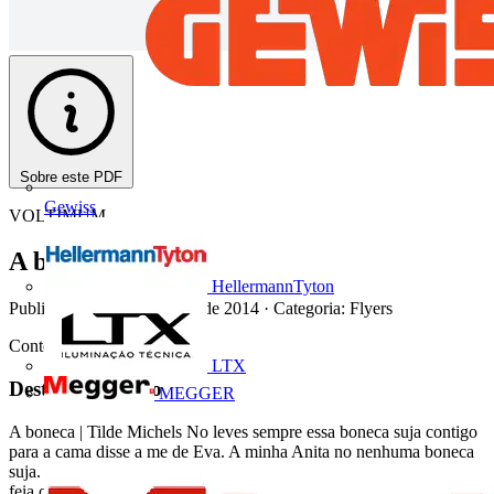
Sobre este PDF
Gewiss
VOLTIMUM
A boneca
HellermannTyton
Publicado: 10 de dezembro de 2014
· Categoria: Flyers
Conto de Natal #17
LTX
Deste documento
MEGGER
A boneca | Tilde Michels No leves sempre essa boneca suja contigo
para a cama disse a me de Eva. A minha Anita no nenhuma boneca
suja. respondeu Eva A minha Anita muito querida. Mas est muito
feia continuou a me. Olha s para a cara e para os cabelos dela!