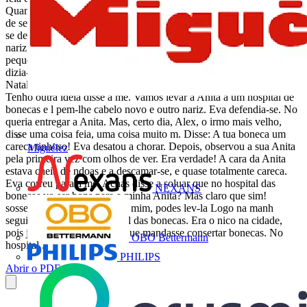
Quando se olha para a boneca Anita, assim, sem se gostar dela, tem
de se admitir. Bonita, no . As bochechas esto cinzentas e a esboroar-
se de tantos beijos e tantas lavagens. J no tem propriamente um
nariz, apenas uma salincia suja, e dos cabelos castanhos j s ficou um
pequeno tufo de cabelos ralos. Isto no incomodava Eva, mas a me
dizia-lhe constantemente: No queres pedir uma boneca nova pelo
Natal? perguntava-lhe. Eva apertava a Anita contra si e dizia: No!
Tenho outra ideia disse a me. Vamos levar a Anita a um hospital de
bonecas e l pem-lhe cabelo novo e outro nariz. Eva defendia-se. No
queria entregar a Anita. Mas, certo dia, Alex, o irmo mais velho,
disse uma coisa feia, uma coisa muito m. Disse: A tua boneca um
careca tinhoso! Eva desatou a chorar. Depois, observou a sua Anita
Miguélez
pela primeira vez com olhos de ver. Era verdade! A cara da Anita
estava cheia de ndoas e a descamar-se, e quase totalmente careca.
Eva correu para a me. Achas disse a soluar que no hospital das
NEXANS
bonecas vo ser bons para a minha Anita? Mas claro que sim!
sossegou-a a me. 1 Ento Por mim, podes lev-la Logo na manh
seguinte, a me foi ao hospital das bonecas. Era o nico na cidade,
pois j no havia muita gente que mandasse consertar bonecas. No
OBO Bettermann
hospital...
PHILIPS
Abrir o PDF