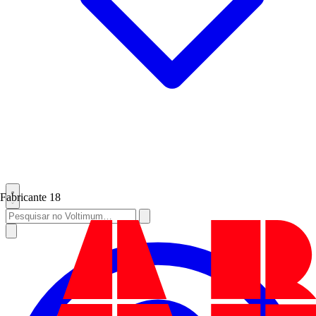
Fabricante
18