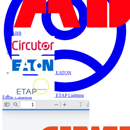
ABB
CIRCUTOR
EATON
ETAP Lighting
Entrar
Cadastrar