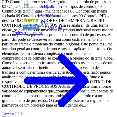
PID Controlo de processos 03 Algoritmo de controlo de processos
AMB3E
03 O que o controlo de temperatura? 08 Tipos de controlo 08
Controlo de temperatura - malha fechada 08 Controlo em malha
Eletrica
fechada 09 Controlo de temperatura - aplicaes 09 Controlo PID -
descrio 10 CONTROLADORES DE TEMPERATURA PID
INETE
CONTROLO DE PROCESSOS Para se analisar, de uma forma
O electricista
eficaz, os elementos de uma linha de produo industrial necessrio ter
Todos os parceiros
uma compreenso global dos princpios de controlo de processos. A
partir da, pode-se descrever a forma como cada elemento em
particular afecta o problema do controlo global. Este ponto faz uma
introduo geral ao controlo de processos nas aplicaes industriais. Os
elementos de um sistema complexo so mais facilmente
compreendidos se primeiro se considerar a operao do sistema global.
Como bvio, seria muito frustrante estudar todos os elementos de um
automvel sem saber primeiro que o resultado um veculo de
transporte com determinas das caractersticas. Por esta razo, iremos
analisar a malha total de controlo de processos, a sua funo e a
respectiva descrio das partes que a constituem. ALGORITMO DE
CONTROLO DE PROCESSOS Actualmente existe uma enorme
variedade de equipamentos que, combinados, constituem cadeias de
controlo adaptadas aos inmeros problemas de controlo e a um
grande nmero de processos. O controlo de sistemas a regulao dos
parmetros de um processo para estarem dentro de...
Abrir o PDF