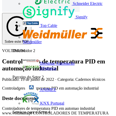
Schneider Electric
Signify
Top Cable
Sobre este PDF
Weidmüller
VOLTIMUM
Distribuidor
2
Controladores de temperatura PID em
Bresimar Automação
automação industrial
FFonseca
Parceiro do Setor
2
Publicado: 19 de junho de 2022
· Categoria: Cadernos técnicos
Controladores de temperatura PID em automação industrial
ANIMEE
Deste documento
KNX Portugal
Controladores de temperatura PID em automao industrial
Serviços para o Setor
4
www.voltimum.pt CONTROLADORES DE TEMPERATURA