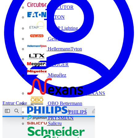
CIRCUTOR
EATON
ETAP Lighting
Gewiss
HellermannTyton
LTX
MEGGER
Miguélez
NEXANS
Entrar
Cadastrar
OBO Bettermann
PHILIPS
PRYSMIAN
Salicru