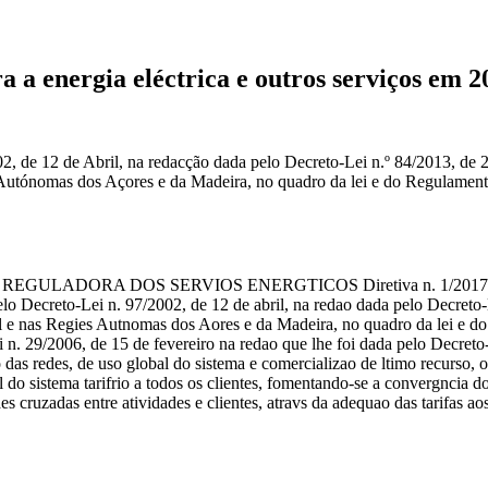
a a energia eléctrica e outros serviços em 2
2, de 12 de Abril, na redacção dada pelo Decreto-Lei n.º 84/2013, de 2
 Autónomas dos Açores e da Madeira, no quadro da lei e do Regulamento
ADE REGULADORA DOS SERVIOS ENERGTICOS Diretiva n. 1/2017 tos Dat
lo Decreto-Lei n. 97/2002, de 12 de abril, na redao dada pelo Decreto
tal e nas Regies Autnomas dos Aores e da Madeira, no quadro da lei e d
n. 29/2006, de 15 de fevereiro na redao que lhe foi dada pelo Decreto-
so das redes, de uso global do sistema e comercializao de ltimo recurso,
l do sistema tarifrio a todos os clientes, fomentando-se a convergncia d
es cruzadas entre atividades e clientes, atravs da adequao das tarifas ao