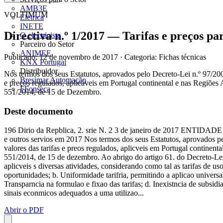
AMB3E
VOLTIMUM
Eletrica
INETE
Directiva n.º 1/2017 — Tarifas e preços par
O electricista
Parceiro do Setor
ANIMEE
Publicado: 12 de novembro de 2017
· Categoria: Fichas técnicas
KNX Portugal
Distribuidor
Nos termos dos seus Estatutos, aprovados pelo Decreto-Lei n.º 97/200
Bresimar Automação
e preços regulados, aplicáveis em Portugal continental e nas Regiões
FFonseca
551/2014, de 15 de Dezembro.
Deste documento
196 Dirio da Repblica, 2. srie N. 2 3 de janeiro de 2017 ENTID
e outros servios em 2017 Nos termos dos seus Estatutos, aprovados pe
valores das tarifas e preos regulados, aplicveis em Portugal continen
551/2014, de 15 de dezembro. Ao abrigo do artigo 61. do Decreto-Lei 
aplicveis s diversas atividades, considerando como tal as tarifas de u
oportunidades; b. Uniformidade tarifria, permitindo a aplicao universa
Transparncia na formulao e fixao das tarifas; d. Inexistncia de subsidia
sinais econmicos adequados a uma utilizao...
Abrir o PDF