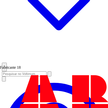
Fabricante
18