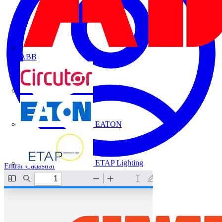
ABB
CIRCUTOR
EATON
ETAP Lighting
Entrar
Cadastrar