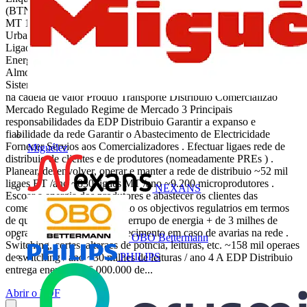
(BTN & BTE) 11h00 - Ligao da Microproduo 11h10 - Ligao em
MT 11h25 - Ligao em AT 11h35 Coffee break 12h00 - Ligaes a
Urbanizaes; Empreendimentos Mistos; Iluminao Pblica 12h20 -
Ligao de Produtores em Regime Especial 12h35 - Qualidade da
Energia 12h55 Perguntas e respostas 13h10 - Encerramento 13h25 -
Almoo ~15h00 Final da sesso Maro 2011 A EDP Distribuio no
Sistema Elctrico Maro de 2011 Posicionamento da EDP Distribuio
na cadeia de valor Produo Transporte Distribuio Comercializao
Mercado Regulado Regime de Mercado 3 Principais
responsabilidades da EDP Distribuio Garantir a expanso e
fiabilidade da rede Garantir o Abastecimento de Electricidade
Fornecer Servios aos Comercializadores . Efectuar ligaes rede de
Miguélez
distribuio de clientes e de produtores (nomeadamente PREs ) .
Planear, desenvolver, operar e manter a rede de distribuio ~52 mil
ligaes BT /ano ~830 ligaes MT /ano ~9.200 microprodutores .
NEXANS
Escoar a energia dos produtores e abastecer os clientes das
comercializadoras, cumprindo os objectivos regulatrios em termos
de qualidade e tempos de interrupo de energia + de 3 milhes de
operaes / ano . Repor o fornecimento em caso de avarias na rede .
OBO Bettermann
Switching, cortes, alteraes de potncia, leituras, etc. ~158 mil operaes
PHILIPS
de switching / ano ~30 milhes de leituras / ano 4 A EDP Distribuio
entrega energia a ~6.000.000 de...
Abrir o PDF