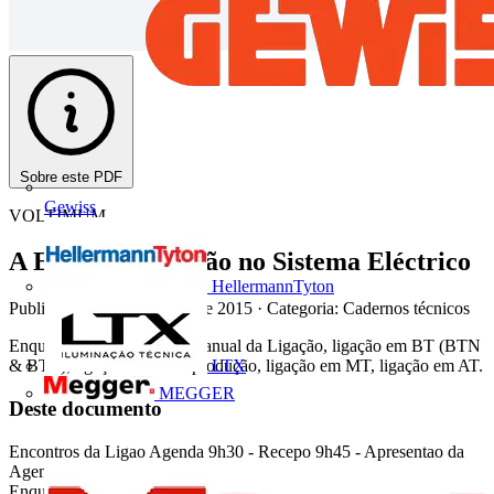
Sobre este PDF
Gewiss
VOLTIMUM
A EDP Distribuição no Sistema Eléctrico
HellermannTyton
Publicado: 4 de novembro de 2015
· Categoria: Cadernos técnicos
Enquadramento Geral do Manual da Ligação, ligação em BT (BTN
LTX
& BTE), ligação da Microprodução, ligação em MT, ligação em AT.
MEGGER
Deste documento
Encontros da Ligao Agenda 9h30 - Recepo 9h45 - Apresentao da
Agenda 9h50 Abertura 10h00 EDP Distribuio 10h20 -
Enquadramento Geral do Manual da Ligao 10h40 - Ligao em BT