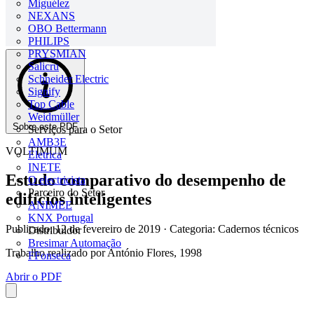
Miguélez
NEXANS
OBO Bettermann
PHILIPS
PRYSMIAN
Salicru
Schneider Electric
Signify
Top Cable
Weidmüller
Sobre este PDF
Serviços para o Setor
AMB3E
VOLTIMUM
Eletrica
INETE
Estudo comparativo do desempenho de
O electricista
Parceiro do Setor
edifícios inteligentes
ANIMEE
KNX Portugal
Publicado: 12 de fevereiro de 2019
· Categoria: Cadernos técnicos
Distribuidor
Bresimar Automação
Trabalho realizado por António Flores, 1998
FFonseca
Abrir o PDF