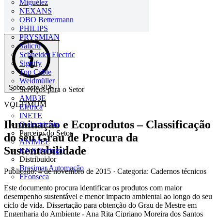
Miguélez
NEXANS
OBO Bettermann
PHILIPS
PRYSMIAN
Salicru
Schneider Electric
Signify
Top Cable
Weidmüller
Sobre este PDF
Serviços para o Setor
AMB3E
VOLTIMUM
Eletrica
INETE
Iluminação e Ecoprodutos – Classificação
O electricista
Parceiro do Setor
do seu Grau de Procura da
ANIMEE
Sustentabilidade
KNX Portugal
Distribuidor
Bresimar Automação
Publicado: 4 de novembro de 2015
· Categoria: Cadernos técnicos
FFonseca
Este documento procura identificar os produtos com maior
desempenho sustentável e menor impacto ambiental ao longo do seu
ciclo de vida. Dissertação para obtenção do Grau de Mestre em
Engenharia do Ambiente - Ana Rita Cipriano Moreira dos Santos