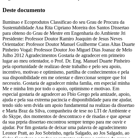
Deste documento
Iluminao e Ecoprodutos Classificao do seu Grau de Procura da
Sustentabilidade Ana Rita Cipriano Moreira dos Santos Dissertao
para obteno do Grau de Mestre em Engenharia do Ambiente Jri
Presidente: Professor Doutor Ramiro Joaquim de Jesus Neves
Orientador: Professor Doutor Manuel Guilherme Caras Altas Duarte
Pinheiro Vogal: Professor Doutor Joo Miguel Dias Joanaz de Melo
Julho 2012 Agradecimentos Gostaria de agradecer em primeiro
lugar ao meu orientador, o Prof. Dr. Eng. Manuel Duarte Pinheiro
pela oportunidade de realizao deste trabalho e pelo seu apoio,
incentivo, motivao e optimismo, partilha de conhecimentos e pela
sua disponibilidade em me orientar e direccionar sempre que foi
necessrio. Gostaria de agradecer minha famlia, em especial minha
Me e minha Irm por todo o apoio, optimismo e motivao. Em
especial gostaria de agradecer ao Fbio Grego pela amizade, apoio,
ajuda e pela sua extrema pacincia e disponibilidade para me ajudar,
tendo sido sem dvida um apoio fundamental na realizao da dissertao
e Marta Braz da Silva, companheira de tese no LTI de Ambiente e
do Skype, dos momentos de descontraco e de risadas e que apesar
da sua prpria dissertao encontrou sempre tempo para me ouvir e
ajudar. Por fim gostaria de deixar uma palavra de agradecimento
Leonor Pratt, ao Joo Sobrinho, ngela Salgado, ao Jos Salgado, ao