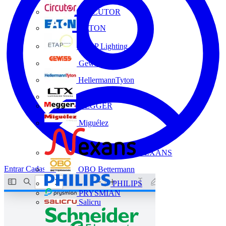
CIRCUTOR
EATON
ETAP Lighting
Gewiss
HellermannTyton
LTX
MEGGER
Miguélez
NEXANS
Entrar
Cadastrar
OBO Bettermann
PHILIPS
PRYSMIAN
Salicru