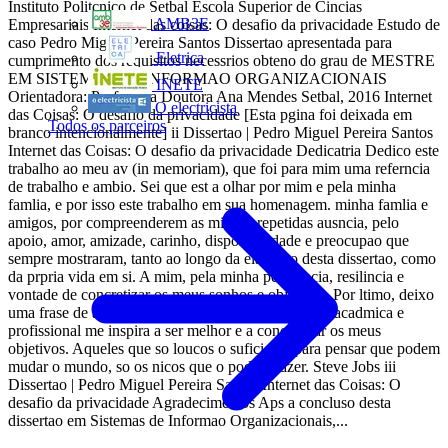
Instituto Politcnico de Setbal Escola Superior de Cincias
AMB3E
Empresariais Internet das coisas: O desafio da privacidade Estudo de
caso Pedro Miguel Pereira Santos Dissertao apresentada para
Eletrica
cumprimento dos requisitos necessrios obteno do grau de MESTRE
EM SISTEMAS DE INFORMAO ORGANIZACIONAIS
INETE
Orientadora: Professora Doutora Ana Mendes Setbal, 2016 Internet
O electricista
das Coisas: O desafio da privacidade [Esta pgina foi deixada em
Todos os parceiros
branco intencionalmente] ii Dissertao | Pedro Miguel Pereira Santos
Internet das Coisas: O desafio da privacidade Dedicatria Dedico este
trabalho ao meu av (in memoriam), que foi para mim uma referncia
de trabalho e ambio. Sei que est a olhar por mim e pela minha
famlia, e por isso este trabalho em sua homenagem. minha famlia e
amigos, por compreenderem as minhas repetidas ausncia, pelo
apoio, amor, amizade, carinho, disponibilidade e preocupao que
sempre mostraram, tanto ao longo da elaborao desta dissertao, como
da prpria vida em si. A mim, pela minha persistncia, resilincia e
vontade de concretizar os meus sonhos e objetivos. Por ltimo, deixo
uma frase de algum que ao longo da minha carreira acadmica e
profissional me inspira a ser melhor e a concretizar os meus
objetivos. Aqueles que so loucos o suficiente para pensar que podem
mudar o mundo, so os nicos que o podem fazer. Steve Jobs iii
Dissertao | Pedro Miguel Pereira Santos Internet das Coisas: O
desafio da privacidade Agradecimentos Aps a concluso desta
dissertao em Sistemas de Informao Organizacionais,...