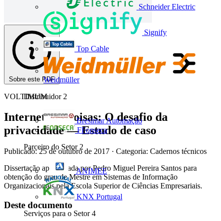
Schneider Electric
Signify
Top Cable
Sobre este PDF
Weidmüller
VOLTIMUM
Distribuidor
2
Internet das coisas: O desafio da
Bresimar Automação
privacidade — Estudo de caso
FFonseca
Parceiro do Setor
2
Publicado: 25 de outubro de 2017
· Categoria: Cadernos técnicos
Dissertação apresentada por Pedro Miguel Pereira Santos para
ANIMEE
obtenção do grau de Mestre em Sistemas de Informação
Organizacionais pela Escola Superior de Ciências Empresariais.
KNX Portugal
Deste documento
Serviços para o Setor
4