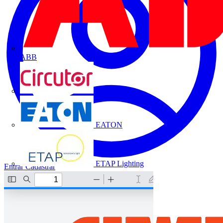
ABB
CIRCUTOR
EATON
ETAP Lighting
Entrar
Cadastrar