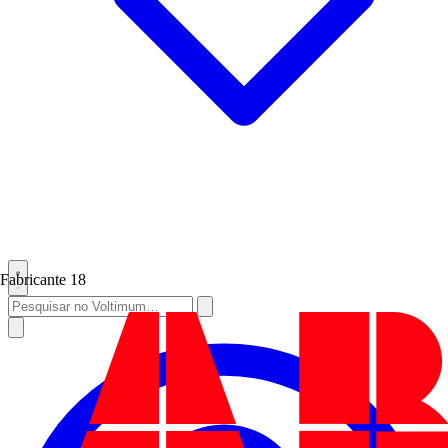
Fabricante
18