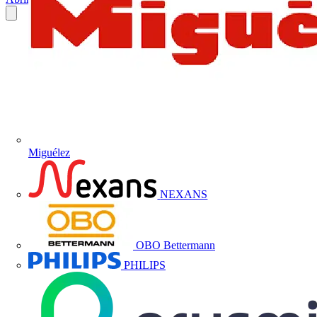
Miguélez
NEXANS
OBO Bettermann
PHILIPS