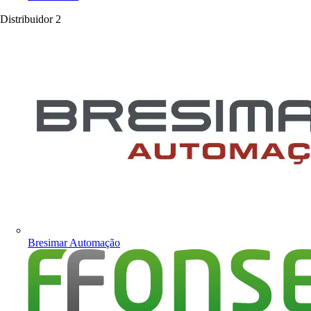
Distribuidor
2
Bresimar Automação