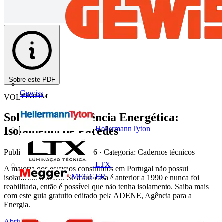
Sobre este PDF
Gewiss
VOLTIMUM
Soluções de Eficiência Energética:
HellermannTyton
Isolamento de Paredes
Publicado: 5 de maio de 2016
· Categoria: Cadernos técnicos
LTX
A maioria dos edifícios construídos em Portugal não possui
MEGGER
isolamento térmico. Se a sua casa é anterior a 1990 e nunca foi
reabilitada, então é possível que não tenha isolamento. Saiba mais
com este guia gratuito editado pela ADENE, Agência para a
Energia.
Abrir o PDF