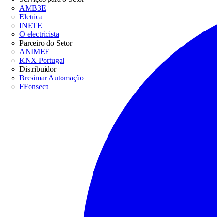
AMB3E
Eletrica
INETE
O electricista
Parceiro do Setor
ANIMEE
KNX Portugal
Distribuidor
Bresimar Automação
FFonseca