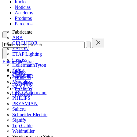
Início
Notícias
Academy
Produtos
Parceiros
Fabricante
ABB
CIRCUTOR
EATON
ETAP Lighting
Gewiss
Entrar
Cadastrar
HellermannTyton
Entrar
LTX
Início
Cadastrar
MEGGER
Notícias
Miguélez
Academy
NEXANS
Produtos
OBO Bettermann
Parceiros
PHILIPS
PRYSMIAN
Salicru
Schneider Electric
Signify
Top Cable
Weidmüller
Serviços para o Setor