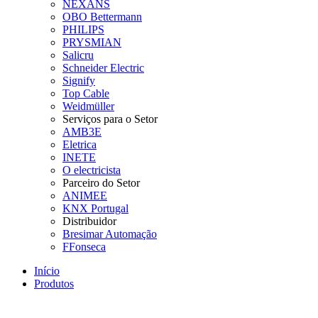
NEXANS
OBO Bettermann
PHILIPS
PRYSMIAN
Salicru
Schneider Electric
Signify
Top Cable
Weidmüller
Serviços para o Setor
AMB3E
Eletrica
INETE
O electricista
Parceiro do Setor
ANIMEE
KNX Portugal
Distribuidor
Bresimar Automação
FFonseca
Início
Produtos