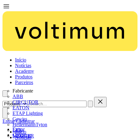
Início
Notícias
Academy
Produtos
Parceiros
Fabricante
ABB
CIRCUTOR
EATON
ETAP Lighting
Gewiss
Entrar
Cadastrar
HellermannTyton
Entrar
LTX
Início
Cadastrar
MEGGER
Notícias