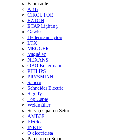
Fabricante
ABB
CIRCUTOR
EATON
ETAP Lighting
Gewiss
HellermannTyton
LTX
MEGGER
Miguélez
NEXANS
OBO Bettermann
PHILIPS
PRYSMIAN
Salicru
Schneider Electric
Signify
Top Cable
Weidmüller
Serviços para o Setor
AMB3E
Eletrica
INETE
O electricista
Parceiro do Setor