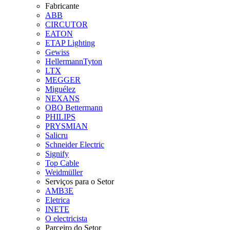
Fabricante
ABB
CIRCUTOR
EATON
ETAP Lighting
Gewiss
HellermannTyton
LTX
MEGGER
Miguélez
NEXANS
OBO Bettermann
PHILIPS
PRYSMIAN
Salicru
Schneider Electric
Signify
Top Cable
Weidmüller
Serviços para o Setor
AMB3E
Eletrica
INETE
O electricista
Parceiro do Setor