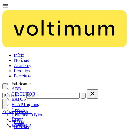
Início
Notícias
Academy
Produtos
Parceiros
Fabricante
ABB
CIRCUTOR
EATON
ETAP Lighting
Gewiss
Entrar
Cadastrar
HellermannTyton
Entrar
LTX
Início
Cadastrar
MEGGER
Notícias