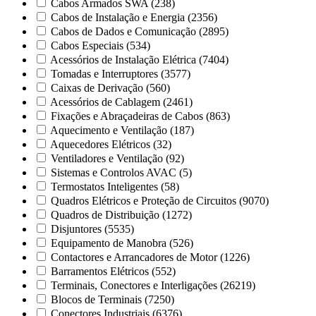
Cabos Armados SWA
(238)
Cabos de Instalação e Energia
(2356)
Cabos de Dados e Comunicação
(2895)
Cabos Especiais
(534)
Acessórios de Instalação Elétrica
(7404)
Tomadas e Interruptores
(3577)
Caixas de Derivação
(560)
Acessórios de Cablagem
(2461)
Fixações e Abraçadeiras de Cabos
(863)
Aquecimento e Ventilação
(187)
Aquecedores Elétricos
(32)
Ventiladores e Ventilação
(92)
Sistemas e Controlos AVAC
(5)
Termostatos Inteligentes
(58)
Quadros Elétricos e Proteção de Circuitos
(9070)
Quadros de Distribuição
(1272)
Disjuntores
(5535)
Equipamento de Manobra
(526)
Contactores e Arrancadores de Motor
(1226)
Barramentos Elétricos
(552)
Terminais, Conectores e Interligações
(26219)
Blocos de Terminais
(7250)
Conectores Industriais
(6376)