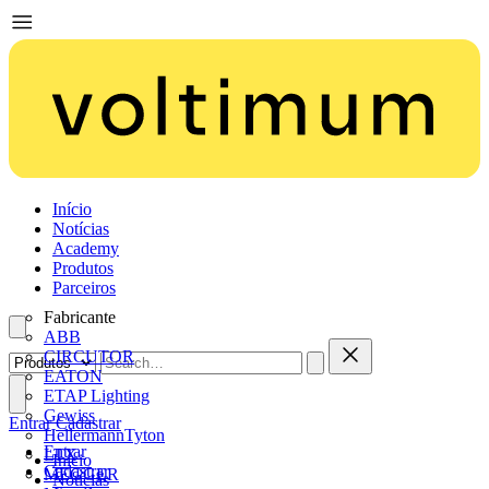
Início
Notícias
Academy
Produtos
Parceiros
Fabricante
ABB
CIRCUTOR
EATON
ETAP Lighting
Gewiss
Entrar
Cadastrar
HellermannTyton
Entrar
LTX
Início
Cadastrar
MEGGER
Notícias