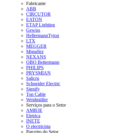
Fabricante
ABB
CIRCUTOR
EATON
ETAP Lighting
Gewiss
HellermannTyton
LTX
MEGGER
Miguélez
NEXANS
OBO Bettermann
PHILIPS
PRYSMIAN
Salicru
Schneider Electric
Signify
Top Cable
Weidmüller
Serviços para o Setor
AMB3E
Eletrica
INETE
O electricista
Parceiro do Setor