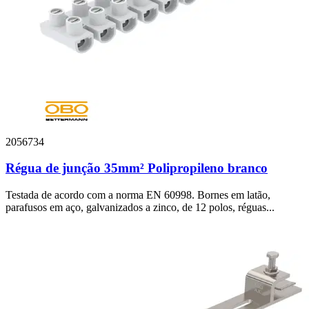
2056734
Régua de junção 35mm² Polipropileno branco
Testada de acordo com a norma EN 60998. Bornes em latão,
parafusos em aço, galvanizados a zinco, de 12 polos, réguas...