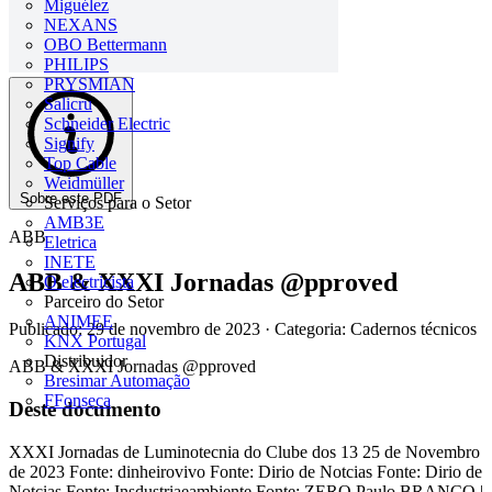
Miguélez
NEXANS
OBO Bettermann
PHILIPS
PRYSMIAN
Salicru
Schneider Electric
Signify
Top Cable
Weidmüller
Sobre este PDF
Serviços para o Setor
AMB3E
ABB
Eletrica
INETE
ABB & XXXI Jornadas @pproved
O electricista
Parceiro do Setor
ANIMEE
Publicado: 29 de novembro de 2023
· Categoria: Cadernos técnicos
KNX Portugal
Distribuidor
ABB & XXXI Jornadas @pproved
Bresimar Automação
FFonseca
Deste documento
XXXI Jornadas de Luminotecnia do Clube dos 13 25 de Novembro
de 2023 Fonte: dinheirovivo Fonte: Dirio de Notcias Fonte: Dirio de
Notcias Fonte: Insdustriaeambiente Fonte: ZERO Paulo BRANCO |