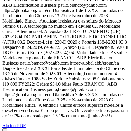
ABB Electrification Business paulo,
branco@pt.abb.com
https://global.abb/group/en Diapositivo 1 de 1 XXXI Jornadas de
Luminotecnia do Clube dos 13 25 de Novembro de 2023
Mobilidade Eltrica | Atualizao legislativa e as solues do Mercado
Sumrio 01. A tecnologia no mundo em 4 divises 02. Mobilidade
eltrica | A tendncia 03. A legislao 03.1 REGULAMENTO (UE)
2023/1804 DO PARLAMENTO EUROPEU E DO CONSELHO
(AFIR) 03.2 Decreto-Lei n. 220-D/2020 e Portaria 138-I/2021 03.3
Despacho n. 24/2019, de 9/8/23 (Anexo I) 03.4 Despacho n. 5/2018
DGEG (Guia) Edio 3 (2023-09-14) 04. Mobilidade eltrica As solues
Modelo em explorao Paulo BRANCO | ABB Electrification
Business paulo,
branco@pt.abb.com
https://global.abb/group/en
Diapositivo 2 de 2 XXXI Jornadas de Luminotecnia do Clube dos
13 25 de Novembro de 2023 01. A tecnologia no mundo em 4
divises Fundao 1988 Sede: Zurique Subsidirias: 98 Colaboradores:
110 000 FY2022: Orders $34.0 bilies Paulo BRANCO | ABB
Electrification Business paulo,
branco@pt.abb.com
https://global.abb/group/en Diapositivo 3 de 3 XXXI Jornadas de
Luminotecnia do Clube dos 13 25 de Novembro de 2023 02.
Mobilidade eltrica | A tendncia Carros eltricos superam modelos a
diesel em vendas na Europa pela 1 vez Os veculos eltricos passaram
de 10,7% do mercado para 15,1% em um ano (junho 2023)...
Abrir o PDF