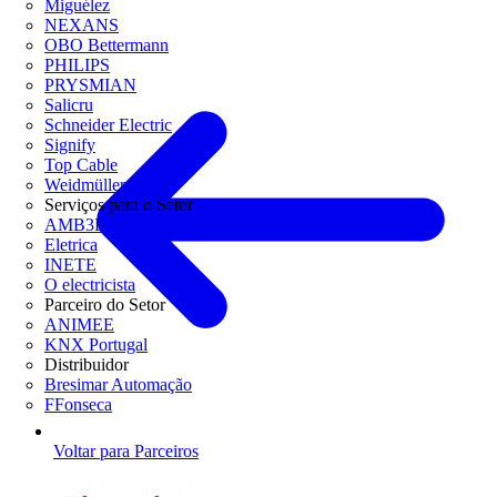
Miguélez
NEXANS
OBO Bettermann
PHILIPS
PRYSMIAN
Salicru
Schneider Electric
Signify
Top Cable
Weidmüller
Serviços para o Setor
AMB3E
Eletrica
INETE
O electricista
Parceiro do Setor
ANIMEE
KNX Portugal
Distribuidor
Bresimar Automação
FFonseca
Voltar para Parceiros