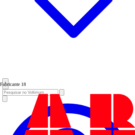
Fabricante
18