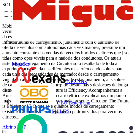
SOLUES .................... .................... .................... ....................
.................... .................... .................... .................... ....................
.................... .................... .................... .................... ....................
.................... .................... .................... .................... ....................
Mobilidade eltrica Sistemas e equipamento para carregamento de
veculos eltricos The Future is Efficiency circutor.com A importncia
da estrutura de carregamento A crescente confiana na instalao de
infraestruturas de carregamento, juntamente com o aumento da
oferta de veculos com autonomias cada vez maiores, pressupe um
aumento constante das vendas de veculos hbridos e eltricos que j so
tidos como opes viveis para a maioria dos condutores. Os atuais
sistemas de carregamento da Circutor so o resultado de toda a
Miguélez
experincia acumulada nas diferentes reas, oferecendo solues para
cada uma das necessidades de mercado; desde o carregamento
vinculado associado ao nosso lugar de estacionamento, at s solues
NEXANS
de carregamento rpido e ultrarrpido destinadas s deslocaes de longa
distncia. 2 | Circutor. The Future is Efficiency Acompanhemos a
Anna enquanto carrega o seu carro eltrico e explicamos um pouco
mais sobre este mundo cada vez mais presente. Circutor. The Future
OBO Bettermann
is Efficiency | 3 O que so e quantos modos de carregamento
PHILIPS
existem? Os modos de carregamento padronizados para veculos
eltricos...
Abrir o PDF