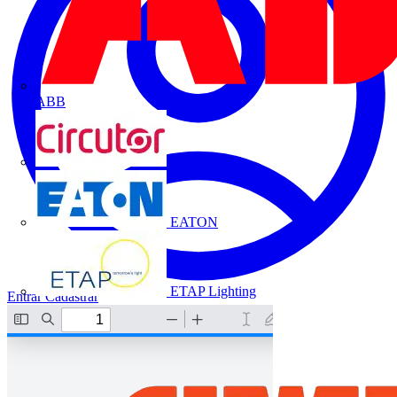
ABB
CIRCUTOR
EATON
ETAP Lighting
Entrar
Cadastrar