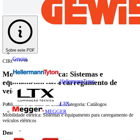
Sobre este PDF
Gewiss
CIRCUTOR
Mobilidade elétrica: Sistemas e
HellermannTyton
equipamento para carregamento de
veículos elétricos
LTX
Publicado: 8 de maio de 2024
· Categoria: Catálogos
MEGGER
Mobilidade elétrica: Sistemas e equipamento para carregamento de
veículos elétricos
Deste documento