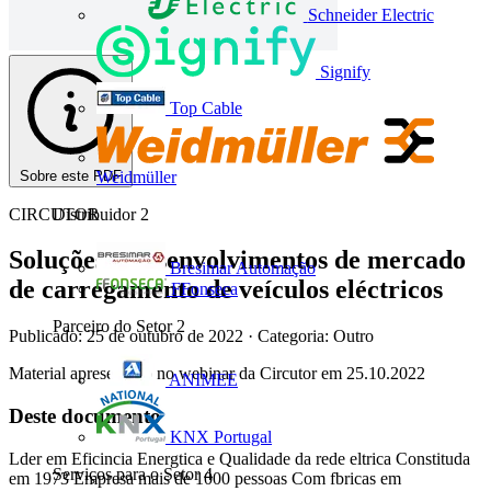
Schneider Electric
Signify
Top Cable
Sobre este PDF
Weidmüller
CIRCUTOR
Distribuidor
2
Soluções e desenvolvimentos de mercado
Bresimar Automação
de carregamento de veículos eléctricos
FFonseca
Parceiro do Setor
2
Publicado: 25 de outubro de 2022
· Categoria: Outro
Material apresentado no webinar da Circutor em 25.10.2022
ANIMEE
Deste documento
KNX Portugal
Lder em Eficincia Energtica e Qualidade da rede eltrica Constituda
Serviços para o Setor
4
em 1973 Empresa mais de 1000 pessoas Com fbricas em