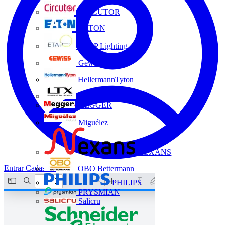
CIRCUTOR
EATON
ETAP Lighting
Gewiss
HellermannTyton
LTX
MEGGER
Miguélez
NEXANS
Entrar
Cadastrar
OBO Bettermann
PHILIPS
PRYSMIAN
Salicru