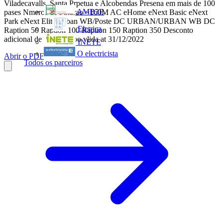
Viladecavalls, Santa Prpetua e Alcobendas Presena em mais de 100
AMB3E
pases Nmeros de Faturao ~160M AC eHome eNext Basic eNext
Park eNext Elite Urban WB/Poste DC URBAN/URBAN WB DC
Eletrica
Raption 50 Raption 100 Raption 150 Raption 350 Desconto
adicional de 5% Promoo vlida at 31/12/2022
INETE
O electricista
Abrir o PDF
Todos os parceiros