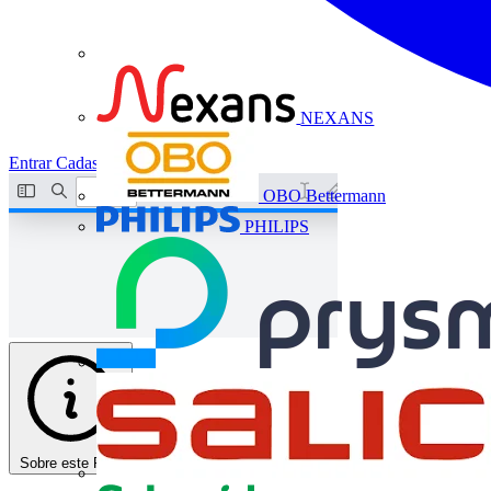
NEXANS
Entrar
Cadastrar
OBO Bettermann
PHILIPS
Sobre este PDF