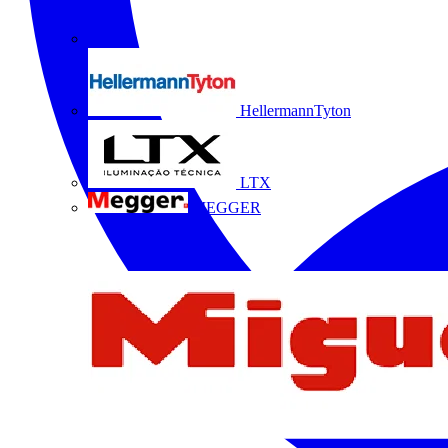
HellermannTyton
LTX
MEGGER