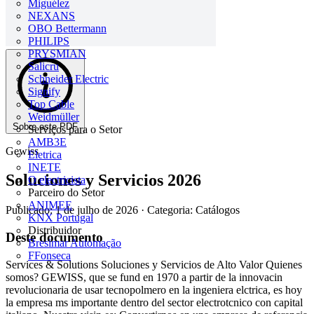
Miguélez
NEXANS
OBO Bettermann
PHILIPS
PRYSMIAN
Salicru
Schneider Electric
Signify
Top Cable
Weidmüller
Sobre este PDF
Serviços para o Setor
AMB3E
Gewiss
Eletrica
INETE
Soluciones y Servicios 2026
O electricista
Parceiro do Setor
ANIMEE
Publicado: 1 de julho de 2026
· Categoria: Catálogos
KNX Portugal
Distribuidor
Deste documento
Bresimar Automação
FFonseca
Services & Solutions Soluciones y Servicios de Alto Valor Quienes
somos? GEWISS, que se fund en 1970 a partir de la innovacin
revolucionaria de usar tecnopolmero en la ingeniera elctrica, es hoy
la empresa ms importante dentro del sector electrotcnico con capital