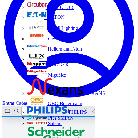
CIRCUTOR
EATON
ETAP Lighting
Gewiss
HellermannTyton
LTX
MEGGER
Miguélez
NEXANS
Entrar
Cadastrar
OBO Bettermann
PHILIPS
PRYSMIAN
Salicru