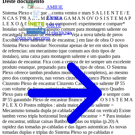
Deste documento
AMB3E
Sistema Plexo estanque ...contra ventos e mars S A L I E N T E / E
Eletrica
N CA S T R A R A M E S M A GA M A N OV O S I S T E M A P
L E X O A flexibilidade do componvel: experimente e compare*
INETE
Instalao saliente > Mecanismo comum para montagem saliente ou
O electricista
encastrada Instalao de encastrar > * Veja a nova tabela de preos
Todos os parceiros
Escolha, entre saliente ou de encastrar, j em fase de obra O novo
Sistema Plexo modular: Necessitar apenas de ter em stock trs tipos
de referncias: um mecanismo (que comum aos dois tipos de
instalao), uma caixa para montagem saliente e um quadro para
instalao de encastrar. Fica com a certeza de ter sempre um excelente
produto estanque, preparado para todo o tipo de obras. O Sistema
Plexo oferece tambm produtos monobloco (completos), ao mesmo
preo dos componveis, nas verses cinzento e branco Plexo saliente
Cinzento Plexo de encastrar Cinzento Caixa Plexo saliente IP 55
com volume de ligaes optimizado Plexo saliente Branco Quadro
Plexo para encastrar: uma integrao esttica de sucesso e sempre com
IP 55 garantido Plexo de encastrar Branco 1 N OV O S I S T E M A
P L E X O Postos mltiplos : ainda maior Instalao saliente >
Mecanismo tomada dupla pr-cablada*(horizontal ou vertical) Existe
tambm verso tripla horizontal Instalao de encastrar > * Para instalao
de encastrar, utilizar caixas Batibox duplas ou triplas (p.20) A
rapidez das tomadas pr-cabladas e das ligaes automticas As novas
tomadas duplas e triplas do Sistema Plexo so pr-cabladas e