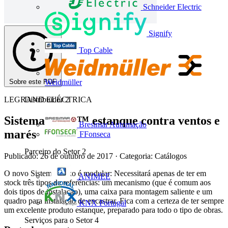
Schneider Electric
Signify
Top Cable
Sobre este PDF
Weidmüller
LEGRAND ELÉCTRICA
Distribuidor
2
Sistema Plexo™ estanque contra ventos e
Bresimar Automação
marés
FFonseca
Parceiro do Setor
2
Publicado: 26 de outubro de 2017
· Categoria: Catálogos
O novo Sistema Plexo é modular: Necessitará apenas de ter em
ANIMEE
stock três tipos de referências: um mecanismo (que é comum aos
dois tipos de instalação), uma caixa para montagem saliente e um
quadro para instalação de encastrar. Fica com a certeza de ter sempre
KNX Portugal
um excelente produto estanque, preparado para todo o tipo de obras.
Serviços para o Setor
4