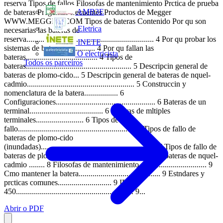
reserva Tipos de fallos Filosofas de mantenimiento Prctica de prueba
AMB3E
de bateras Preguntas frecuentes Productos de Megger
WWW.MEGGER.COM Tipos de bateras Contenido Por qu son
Eletrica
necesarias las bateras de
reserva................................................................ 4 Por qu probar los
INETE
sistemas de bateras................ 4 Por qu fallan las
O electricista
bateras.................................... 4 Tipos de
Todos os parceiros
bateras..................................................... 5 Descripcin general de
bateras de plomo-cido... 5 Descripcin general de bateras de nquel-
cadmio...................................................... 5 Construccin y
nomenclatura de la batera................. 6
Configuraciones.................................................. 6 Bateras de un
terminal..................................... 6 Bateras de mltiples
terminales........................ 6 Tipos de
fallo........................................................... 7 Tipos de fallo de
bateras de plomo-cido
(inundadas).......................................................... 7 Tipos de fallo de
bateras de plomo-cido (VRLA).7 Tipos de fallo de bateras de nquel-
cadmio ........ 8 Filosofas de mantenimiento.................................. 9
Cmo mantener la batera......................................... 9 Estndares y
prcticas comunes........................... 9 IEEE
450........................................................... 9...
Abrir o PDF