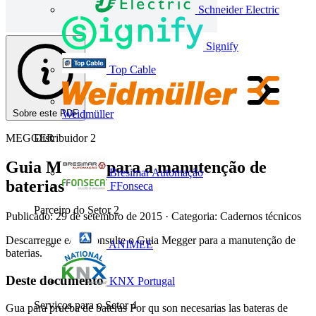
Schneider Electric
Signify
Top Cable
Sobre este PDF
Weidmüller
MEGGER
Distribuidor
2
Guia Megger para a manutenção de
Bresimar Automação
baterias
FFonseca
Parceiro do Setor
2
Publicado: 29 de setembro de 2015
· Categoria: Cadernos técnicos
Descarregue e/ ou consulte o Guia Megger para a manutenção de
ANIMEE
baterias.
Deste documento
KNX Portugal
Serviços para o Setor
4
Gua para prueba de bateras Por qu son necesarias las bateras de