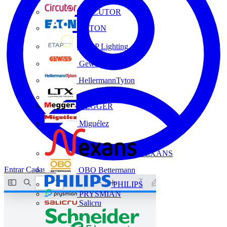
CIRCUTOR
EATON
ETAP Lighting
Gewiss
HellermannTyton
LTX
MEGGER
Miguélez
NEXANS
Entrar
Cadastrar
OBO Bettermann
PHILIPS
PRYSMIAN
Salicru