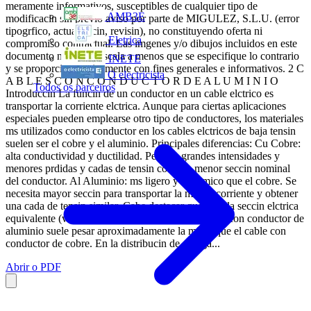
meramente informativos, susceptibles de cualquier tipo de
AMB3E
modificacin sin previo aviso por parte de MIGULEZ, S.L.U. (error
tipogrfico, actualizacin, revisin), no constituyendo oferta ni
Eletrica
compromiso contractual. Las imgenes y/o dibujos incluidos en este
documento no estn a escala a menos que se especifique lo contrario
INETE
y se proporcionan nicamente con fines generales e informativos. 2 C
O electricista
A B L E S C O N C O N D U C T O R D E A L U M I N I O
Todos os parceiros
Introduccin La funcin de un conductor en un cable elctrico es
transportar la corriente elctrica. Aunque para ciertas aplicaciones
especiales pueden emplearse otro tipo de conductores, los materiales
ms utilizados como conductor en los cables elctricos de baja tensin
suelen ser el cobre y el aluminio. Principales diferencias: Cu Cobre:
alta conductividad y ductilidad. Permite grandes intensidades y
menores prdidas y cadas de tensin con una menor seccin nominal
del conductor. Al Aluminio: ms ligero y econmico que el cobre. Se
necesita mayor seccin para transportar la misma corriente y obtener
una cada de tensin similar. Cabe destacar que para la seccin elctrica
equivalente (ver pgina 11 del documento), el cable con conductor de
aluminio suele pesar aproximadamente la mitad que el cable con
conductor de cobre. En la distribucin de energa...
Abrir o PDF