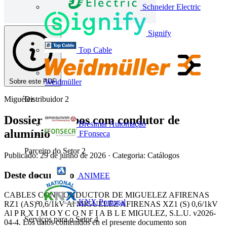
Schneider Electric
Signify
Top Cable
Sobre este PDF
Weidmüller
Miguélez
Distribuidor
2
Dossier de cabos com condutor de
Bresimar Automação
alumínio
FFonseca
Parceiro do Setor
2
Publicado: 29 de junho de 2026
· Categoria: Catálogos
Deste documento
ANIMEE
CABLES CON CONDUCTOR DE MIGUELEZ AFIRENAS
KNX Portugal
RZ1 (AS) 0,6/1kV Al MIGUELEZ AFIRENAS XZ1 (S) 0,6/1kV
Al P R X I M O Y C O N F I A B L E MIGULEZ, S.L.U. v2026-
Serviços para o Setor
4
04-4. Los datos contenidos en el presente documento son