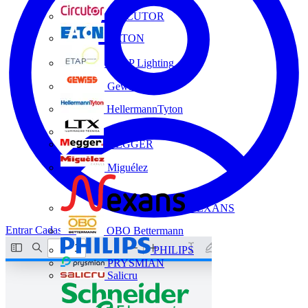
CIRCUTOR
EATON
ETAP Lighting
Gewiss
HellermannTyton
LTX
MEGGER
Miguélez
NEXANS
Entrar
Cadastrar
OBO Bettermann
PHILIPS
PRYSMIAN
Salicru