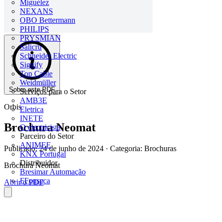
Miguélez
NEXANS
OBO Bettermann
PHILIPS
PRYSMIAN
Salicru
Schneider Electric
Signify
Top Cable
Weidmüller
Sobre este PDF
Serviços para o Setor
AMB3E
Orbis
Eletrica
INETE
Brochura Neomat
O electricista
Parceiro do Setor
ANIMEE
Publicado: 24 de junho de 2024
· Categoria: Brochuras
KNX Portugal
Distribuidor
Brochura Neomat
Bresimar Automação
FFonseca
Abrir o PDF