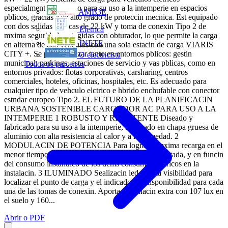
especialmente adecuado para su uso a la intemperie en espacios
AMB3E
pblicos, gracias a su alto grado de proteccin mecnica. Est equipado
con dos salidas trifsicas de 22 kW y toma de conexin Tipo 2 de
Eletrica
mxima seguridad protegidas con obturador, lo que permite la carga
INETE
en alterna de dos vehculos con una sola estacin de carga VIARIS
CITY +. Se puede utilizar tanto en entornos pblicos: gestin
O electricista
municipal, parkings, estaciones de servicio y vas pblicas, como en
Todos os parceiros
entornos privados: flotas corporativas, carsharing, centros
comerciales, hoteles, oficinas, hospitales, etc. Es adecuado para
cualquier tipo de vehculo elctrico e hbrido enchufable con conector
estndar europeo Tipo 2. EL FUTURO DE LA PLANIFICACIN
URBANA SOSTENIBLE CARGADOR AC PARA USO A LA
INTEMPERIE 1 ROBUSTO Y RESISTENTE Diseado y
fabricado para su uso a la intemperie, fabricado en chapa gruesa de
aluminio con alta resistencia al calor y a la humedad. 2
MODULACIN DE POTENCIA Para lograr la mxima recarga en el
menor tiempo posible sin exceder la potencia contratada, y en funcin
del consumo instantneo de los dems consumos elctricos en la
instalacin. 3 ILUMINADO Sealizacin led de alta visibilidad para
localizar el punto de carga y el indicador de disponibilidad para cada
una de las tomas de conexin. Aporta iluminacin extra con 107 lux en
el suelo y 160...
Abrir o PDF