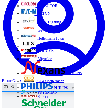
CIRCUTOR
EATON
ETAP Lighting
Gewiss
HellermannTyton
LTX
MEGGER
Miguélez
NEXANS
Entrar
Cadastrar
OBO Bettermann
PHILIPS
PRYSMIAN
Salicru