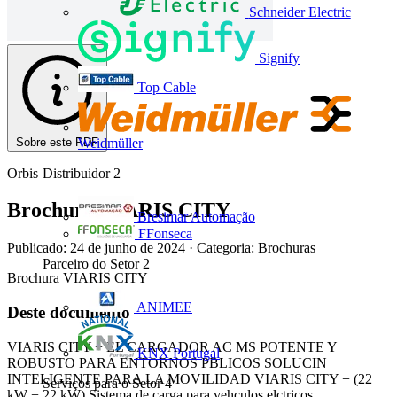
Schneider Electric
Signify
Top Cable
Sobre este PDF
Weidmüller
Orbis
Distribuidor
2
Brochura VIARIS CITY
Bresimar Automação
FFonseca
Publicado: 24 de junho de 2024
· Categoria: Brochuras
Parceiro do Setor
2
Brochura VIARIS CITY
ANIMEE
Deste documento
VIARIS CITY + EL CARGADOR AC MS POTENTE Y
KNX Portugal
ROBUSTO PARA ENTORNOS PBLICOS SOLUCIN
INTELIGENTE PARA LA MOVILIDAD VIARIS CITY + (22
Serviços para o Setor
4
kW + 22 kW) Sistema de carga para vehculos elctricos