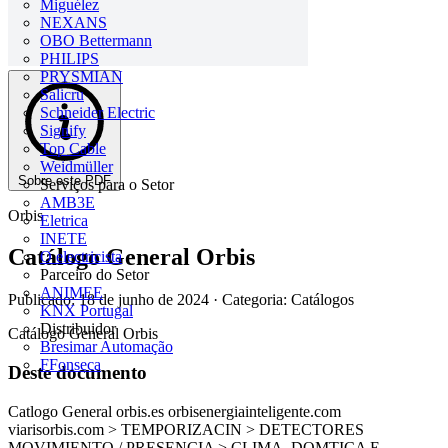
Miguélez
NEXANS
OBO Bettermann
PHILIPS
PRYSMIAN
Salicru
Schneider Electric
Signify
Top Cable
Weidmüller
Sobre este PDF
Serviços para o Setor
AMB3E
Orbis
Eletrica
INETE
Catálogo General Orbis
O electricista
Parceiro do Setor
ANIMEE
Publicado: 18 de junho de 2024
· Categoria: Catálogos
KNX Portugal
Distribuidor
Catálogo General Orbis
Bresimar Automação
FFonseca
Deste documento
Catlogo General orbis.es orbisenergiainteligente.com
viarisorbis.com > TEMPORIZACIN > DETECTORES
MOVIMIENTO / PRESENCIA > CLIMA, DOMTICA E