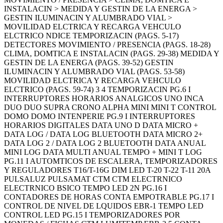
INSTALACIN > MEDIDA Y GESTIN DE LA ENERGA >
GESTIN ILUMINACIN Y ALUMBRADO VIAL >
MOVILIDAD ELCTRICA Y RECARGA VEHCULO
ELCTRICO NDICE TEMPORIZACIN (PAGS. 5-17)
DETECTORES MOVIMIENTO / PRESENCIA (PAGS. 18-28)
CLIMA, DOMTICA E INSTALACIN (PAGS. 29-38) MEDIDA Y
GESTIN DE LA ENERGA (PAGS. 39-52) GESTIN
ILUMINACIN Y ALUMBRADO VIAL (PAGS. 53-58)
MOVILIDAD ELCTRICA Y RECARGA VEHCULO
ELCTRICO (PAGS. 59-74) 3 4 TEMPORIZACIN PG.6 I
INTERRUPTORES HORARIOS ANALGICOS UNO INCA
DUO DUO SUPRA CRONO ALPHA MINI MINI T CONTROL
DOMO DOMO INTENPERIE PG.9 I INTERRUPTORES
HORARIOS DIGITALES DATA UNO D DATA MICRO +
DATA LOG / DATA LOG BLUETOOTH DATA MICRO 2+
DATA LOG 2 / DATA LOG 2 BLUETOOTH DATA ANUAL
MINI LOG DATA MULTI ANUAL TEMPO + MINI T LOG
PG.11 I AUTOMTICOS DE ESCALERA, TEMPORIZADORES
Y REGULADORES T16/T-16G DIM LED T-20 T-22 T-11 20A
PULSALUZ PULSAMAT CTM CTM ELECTRNICO
ELECTRNICO BSICO TEMPO LED 2N PG.16 I
CONTADORES DE HORAS CONTA EMPOTRABLE PG.17 I
CONTROL DE NIVEL DE LQUIDOS EBR-1 TEMPO LED
CONTROL LED PG.15 I TEMPORIZADORES POR