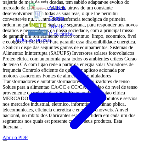
trajetria de mais de seis dcadas, tem sabido adaptar-se evoluo do
AMB3E
mercado da eletrnica de potncia, atravs de um constante
desenvolvimento em todas as suas reas, o que lhe permitiu
Eletrica
converter-se num centro de transferncia tecnolgica de primeira
ordem no campo da eletrnica de segurana, para responder aos novos
INETE
desafios e necessidades da nossa sociedade, com a principal misso
O electricista
de garantir um fornecimento eltrico contnuo, limpo, econmico, fivel
Todos os parceiros
e ecolgico. 1 SOLUES Para garantir essa disponibilidade energtica,
a Salicru dispe das seguintes gamas de equipamentos: Sistemas de
Alimentao Ininterrupta (SAI/UPS) Inversores solares fotovoltaicos
Proteo eltrica com autonomia para todos os ambientes crticos Gerao
de tenso CA com ligao rede a partir da energia solar Variadores de
frequncia Controlo eficiente de qualquer aplicao acionada por
motores assncronos Fontes de alimentao e onduladores
Transformadores e autotransformadores Estabilizadores de tenso
Solues para a alimentao CA/CC e CC/CA Regulao do nvel de tenso
proveniente da rede de distribuio Regulao da alimentao eltrica
MERCADOS A Salicru est presente com os seus produtos e servios
nos mercados industrial, eletrnico, informtico, iluminao pblica,
telecomunicaes, eficincia energtica e energias renovveis. A nvel
nacional, no mbito dos fabricantes espanhis, lidera em cada um dos
segmentos nos quais est presente com os seus produtos. Esta
liderana...
Abrir o PDF