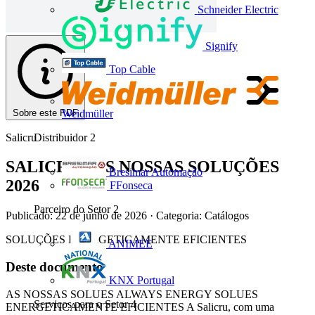
Schneider Electric
Signify
Top Cable
Sobre este PDF
Weidmüller
Salicru
Distribuidor
2
SALICRU - AS NOSSAS SOLUÇÕES
Bresimar Automação
2026
FFonseca
Parceiro do Setor
2
Publicado: 22 de junho de 2026
· Categoria: Catálogos
SOLUÇÕES ENERGETICAMENTE EFICIENTES
ANIMEE
Deste documento
KNX Portugal
AS NOSSAS SOLUES ALWAYS ENERGY SOLUES
Serviços para o Setor
4
ENERGETICAMENTE EFICIENTES A Salicru, com uma