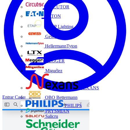
CIRCUTOR
EATON
ETAP Lighting
Gewiss
HellermannTyton
LTX
MEGGER
Miguélez
NEXANS
Entrar
Cadastrar
OBO Bettermann
PHILIPS
PRYSMIAN
Salicru