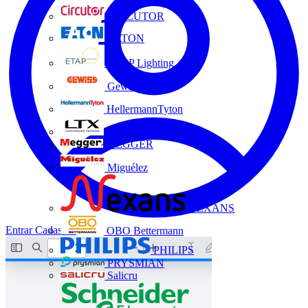
CIRCUTOR
EATON
ETAP Lighting
Gewiss
HellermannTyton
LTX
MEGGER
Miguélez
NEXANS
Entrar
Cadastrar
OBO Bettermann
PHILIPS
PRYSMIAN
Salicru