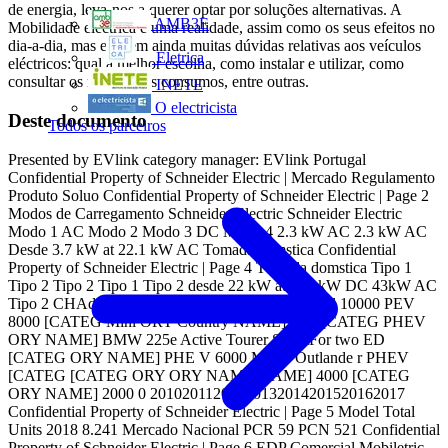
de energia, leva-nos a querer optar por soluções alternativas. A
AMB3E
Mobilidade eléctrica é uma realidade, assim como os seus efeitos no
dia-a-dia, mas existem ainda muitas dúvidas relativas aos veículos
Eletrica
eléctricos: qual a melhor escolha, como instalar e utilizar, como
consultar os respectivos consumos, entre outras.
INETE
O electricista
Deste documento
Todos os parceiros
Presented by EVlink category manager: EVlink Portugal
Confidential Property of Schneider Electric | Mercado Regulamento
Produto Soluo Confidential Property of Schneider Electric | Page 2
Modos de Carregamento Schneider Electric Schneider Electric
Modo 1 AC Modo 2 Modo 3 DC Modo 4 2.3 kW AC 2.3 kW AC
Desde 3.7 kW at 22.1 kW AC Tomada domstica Confidential
Property of Schneider Electric | Page 4 Tomada domstica Tipo 1
Tipo 2 Tipo 2 Tipo 1 Tipo 2 desde 22 kW at 350 kW DC 43kW AC
Tipo 2 CHAdeMO CCS Combo Mercado Nacional 10000 PEV
8000 [CATEG Mini ORY Country NAME] man [CATEG PHEV
ORY NAME] BMW 225e Active Tourer SmartFor two ED
[CATEG ORY NAME] PHE V 6000 Mitsu. Outlande r PHEV
[CATEG [CATEG ORY ORY NAME]NAME] 4000 [CATEG
ORY NAME] 2000 0 20102011201220132014201520162017
Confidential Property of Schneider Electric | Page 5 Model Total
Units 2018 8.241 Mercado Nacional PCR 59 PCN 521 Confidential
Property of Schneider Electric | Page 6 EDP Comercial Mobiletric