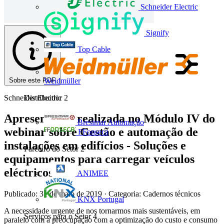
Schneider Electric
Signify
Top Cable
Sobre este PDF
Weidmüller
Schneider Electric
Distribuidor
2
Apresentação realizada no Módulo IV do
Bresimar Automação
webinar sobre Gestão e automação de
FFonseca
instalações em edifícios - Soluções e
Parceiro do Setor
2
equipamentos para carregar veículos
eléctricos
ANIMEE
Publicado: 31 de maio de 2019
· Categoria: Cadernos técnicos
KNX Portugal
A necessidade urgente de nos tornarmos mais sustentáveis, em
Serviços para o Setor
4
paralelo com a preocupação com a optimização do custo e consumo