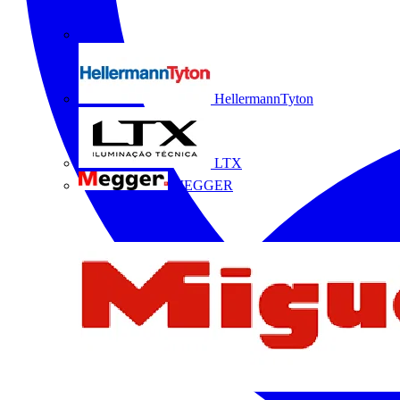
HellermannTyton
LTX
MEGGER