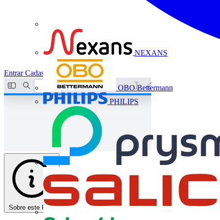
NEXANS
Entrar
Cadastrar
OBO Bettermann
PHILIPS
Sobre este PDF