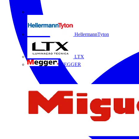
HellermannTyton
LTX
MEGGER