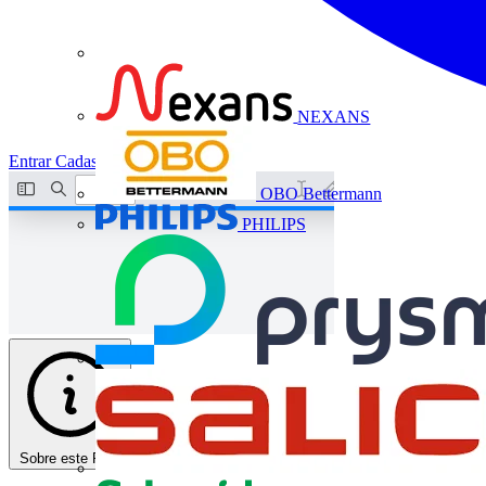
NEXANS
Entrar
Cadastrar
OBO Bettermann
PHILIPS
Sobre este PDF