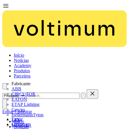
Início
Notícias
Academy
Produtos
Parceiros
Fabricante
ABB
CIRCUTOR
EATON
ETAP Lighting
Gewiss
Entrar
Cadastrar
HellermannTyton
Entrar
LTX
Início
Cadastrar
MEGGER
Notícias