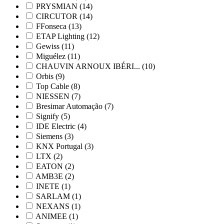
PRYSMIAN
(14)
CIRCUTOR
(14)
FFonseca
(13)
ETAP Lighting
(12)
Gewiss
(11)
Miguélez
(11)
CHAUVIN ARNOUX IBÉRI...
(10)
Orbis
(9)
Top Cable
(8)
NIESSEN
(7)
Bresimar Automação
(7)
Signify
(5)
IDE Electric
(4)
Siemens
(3)
KNX Portugal
(3)
LTX
(2)
EATON
(2)
AMB3E
(2)
INETE
(1)
SARLAM
(1)
NEXANS
(1)
ANIMEE
(1)