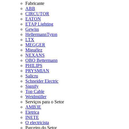
Fabricante
ABB
CIRCUTOR
EATON
ETAP Lighting
Gewiss
HellermannTyton
LTX
MEGGER
Miguélez
NEXANS
OBO Bettermann
PHILIPS
PRYSMIAN
Salicru
Schneider Electric
Signify
Top Cable
Weidmüller
Serviços para o Setor
AMB3E
Eletrica
INETE
O electricista
Parceiro do Setor