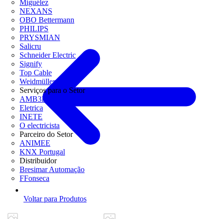
Miguélez
NEXANS
OBO Bettermann
PHILIPS
PRYSMIAN
Salicru
Schneider Electric
Signify
Top Cable
Weidmüller
Serviços para o Setor
AMB3E
Eletrica
INETE
O electricista
Parceiro do Setor
ANIMEE
KNX Portugal
Distribuidor
Bresimar Automação
FFonseca
Voltar para Produtos