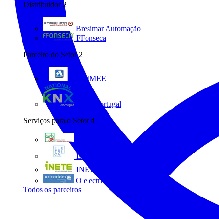
Distribuidor
2
Bresimar Automação
FFonseca
Parceiro do Setor
2
ANIMEE
KNX Portugal
Serviços para o Setor
4
AMB3E
Eletrica
INETE
O electricista
Todos os parceiros