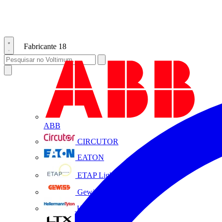
Fabricante
18
ABB
CIRCUTOR
EATON
ETAP Lighting
Gewiss
HellermannTyton