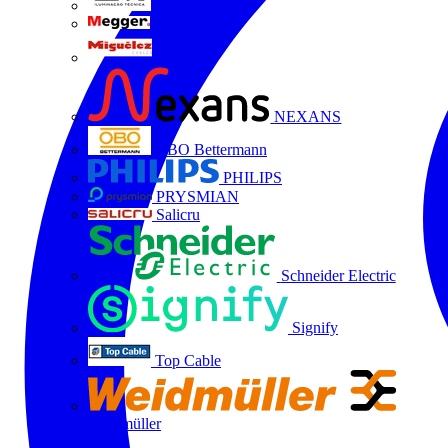
LTX
MEGGER
Miguélez
NEXANS
OBO Bettermann
PHILIPS
PRYSMIAN
Salicru
Schneider Electric
Signify
Top Cable
Weidmüller