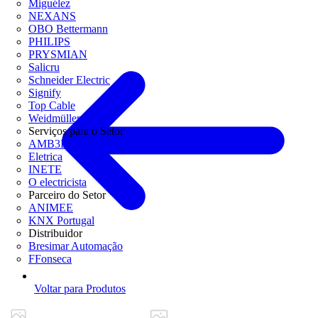
Miguélez
NEXANS
OBO Bettermann
PHILIPS
PRYSMIAN
Salicru
Schneider Electric
Signify
Top Cable
Weidmüller
Serviços para o Setor
AMB3E
Eletrica
INETE
O electricista
Parceiro do Setor
ANIMEE
KNX Portugal
Distribuidor
Bresimar Automação
FFonseca
Voltar para Produtos