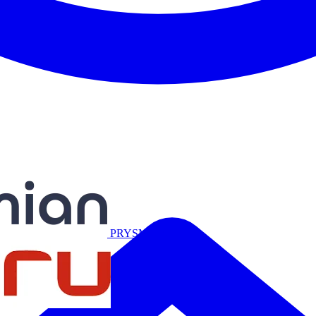
Miguélez
PRYSMIAN
Salicru