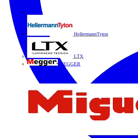
HellermannTyton
LTX
MEGGER