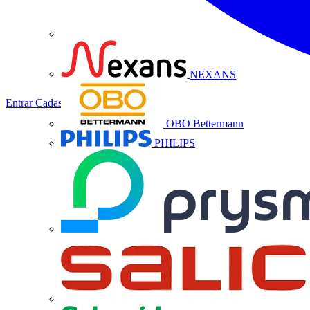
NEXANS
Entrar
Cadastrar
OBO Bettermann
PHILIPS