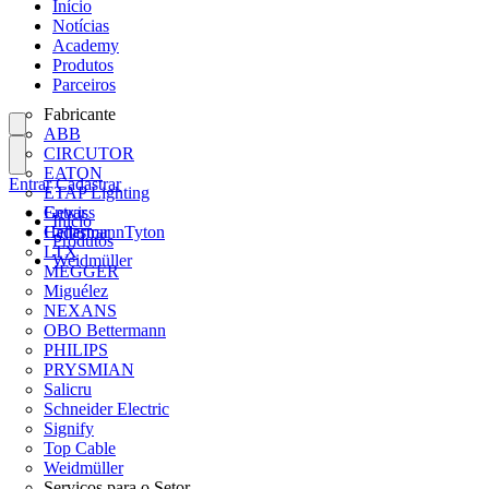
Início
Notícias
Academy
Produtos
Parceiros
Fabricante
ABB
CIRCUTOR
EATON
Entrar
Cadastrar
ETAP Lighting
Gewiss
Entrar
Início
HellermannTyton
Cadastrar
Produtos
LTX
Weidmüller
MEGGER
Miguélez
NEXANS
OBO Bettermann
PHILIPS
PRYSMIAN
Salicru
Schneider Electric
Signify
Top Cable
Weidmüller
Serviços para o Setor