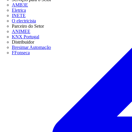
AMB3E
Eletrica
INETE
O electricista
Parceiro do Setor
ANIMEE
KNX Portugal
Distribuidor
Bresimar Automação
FFonseca