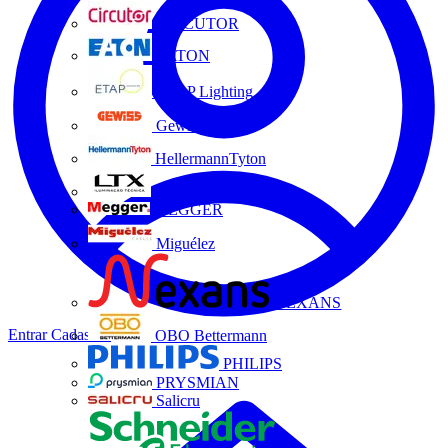
CIRCUTOR
EATON
ETAP Lighting
Gewiss
HellermannTyton
LTX
MEGGER
Miguélez
NEXANS
Entrar
Cadastrar
OBO Bettermann
PHILIPS
PRYSMIAN
Salicru