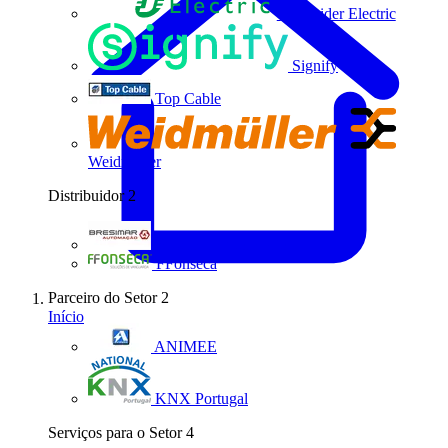
Schneider Electric
Signify
Top Cable
Weidmüller
Distribuidor
2
Bresimar Automação
FFonseca
Parceiro do Setor
2
Início
ANIMEE
KNX Portugal
Serviços para o Setor
4