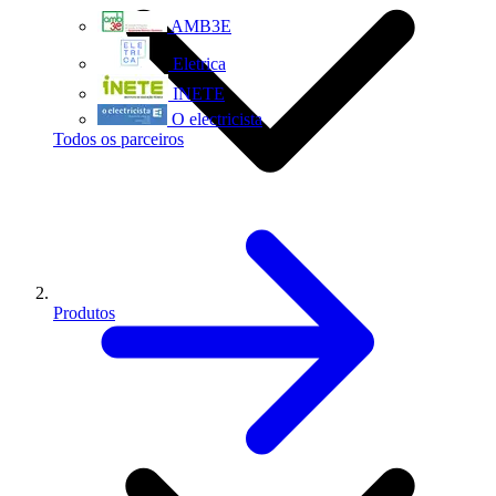
AMB3E
Eletrica
INETE
O electricista
Todos os parceiros
Produtos