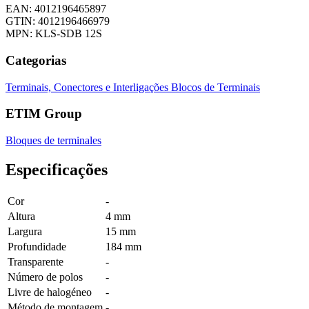
EAN: 4012196465897
GTIN: 4012196466979
MPN: KLS-SDB 12S
Categorias
Terminais, Conectores e Interligações
Blocos de Terminais
ETIM Group
Bloques de terminales
Especificações
Cor
-
Altura
4 mm
Largura
15 mm
Profundidade
184 mm
Transparente
-
Número de polos
-
Livre de halogéneo
-
Método de montagem
-