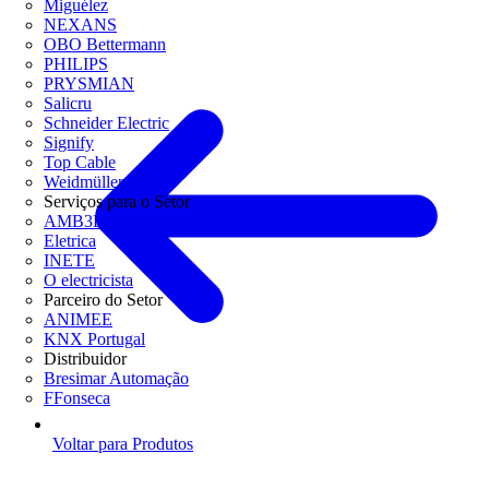
Miguélez
NEXANS
OBO Bettermann
PHILIPS
PRYSMIAN
Salicru
Schneider Electric
Signify
Top Cable
Weidmüller
Serviços para o Setor
AMB3E
Eletrica
INETE
O electricista
Parceiro do Setor
ANIMEE
KNX Portugal
Distribuidor
Bresimar Automação
FFonseca
Voltar para Produtos